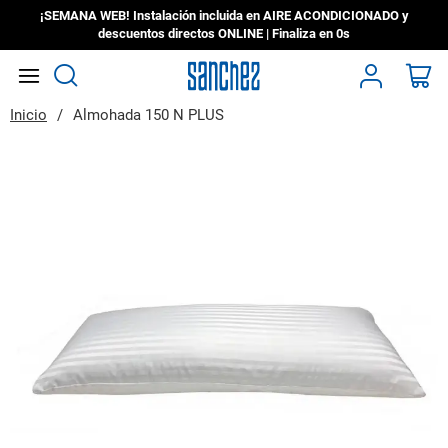
¡SEMANA WEB! Instalación incluida en AIRE ACONDICIONADO y
descuentos directos ONLINE | Finaliza en
0s
Search
Mi
Inicio
Almohada 150 N PLUS
Saltar
al
final
de
la
galería
de
imágenes