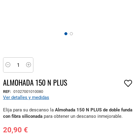
Saltar
al
comienzo
Minus
Plus
de
la
ALMOHADA 150 N PLUS
galería
de
REF:
01027001010080
imágenes
Ver detalles y medidas
Elija para su descanso la
Almohada 150 N PLUS de doble funda
con fibra siliconada
para obtener un descanso inmejorable.
20,90 €