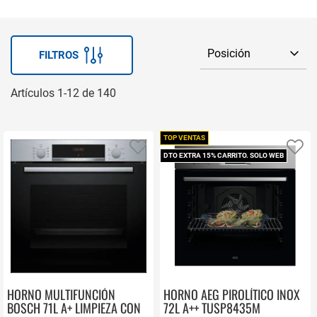
FILTROS
Artículos
1
-
12
de
140
TOP VENTAS
Añadir a favoritos
Añ
DTO EXTRA 15% CARRITO. SOLO WEB
HORNO MULTIFUNCIÓN
HORNO AEG PIROLÍTICO INOX
BOSCH 71L A+ LIMPIEZA CON
72L A++ TUSP8435M