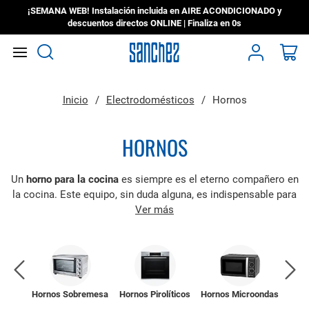
¡SEMANA WEB! Instalación incluida en AIRE ACONDICIONADO y
descuentos directos ONLINE | Finaliza en
0s
Search
Mi
Inicio
Electrodomésticos
Hornos
HORNOS
Un
horno para la cocina
es siempre es el eterno compañero en
la cocina. Este equipo, sin duda alguna, es indispensable para
realizar elaborados platos de la cocina gourmet o sencillas y
Ver más
rápidas preparaciones. Mientras mejores prestaciones tenga,
más se puede dar rienda suelta a la creatividad y al talento
culinario.
unción
Hornos Sobremesa
Hornos Pirolíticos
Hornos Microondas
Horno