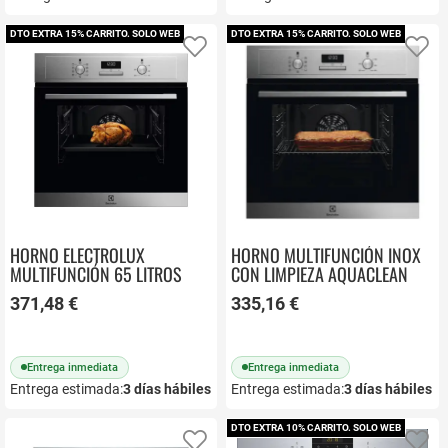
DTO EXTRA 15% CARRITO. SOLO WEB
DTO EXTRA 15% CARRITO. SOLO WEB
Añadir a favoritos
Añ
HORNO ELECTROLUX
HORNO MULTIFUNCIÓN INOX
MULTIFUNCIÓN 65 LITROS
CON LIMPIEZA AQUACLEAN
EOF3H50BX
ELECTROLUX EOF3H40BX
371,48 €
335,16 €
Entrega inmediata
Entrega inmediata
Entrega estimada:
3
días hábiles
Entrega estimada:
3
días hábiles
DTO EXTRA 10% CARRITO. SOLO WEB
Añadir a favoritos
Añ