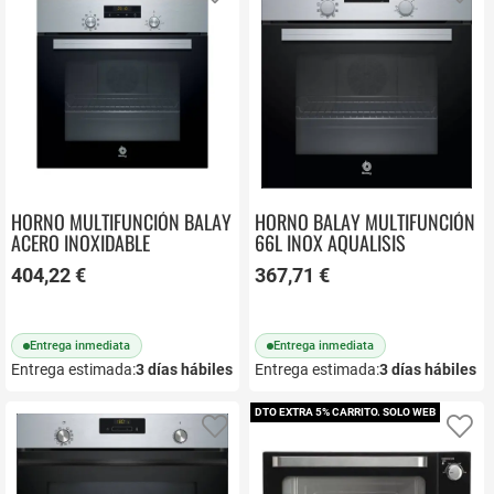
HORNO MULTIFUNCIÓN BALAY
HORNO BALAY MULTIFUNCIÓN
ACERO INOXIDABLE
66L INOX AQUALISIS
3HB2031X0
3HB2030X0
404,22 €
367,71 €
Entrega inmediata
Entrega inmediata
Entrega estimada:
3
días hábiles
Entrega estimada:
3
días hábiles
DTO EXTRA 5% CARRITO. SOLO WEB
Añadir a favoritos
Añ