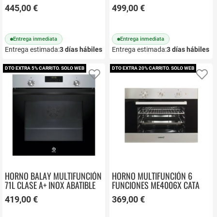
AGUA HBA514ES3
445,00 €
499,00 €
Entrega inmediata
Entrega inmediata
Entrega estimada:
3
días hábiles
Entrega estimada:
3
días hábiles
DTO EXTRA 5% CARRITO. SOLO WEB
DTO EXTRA 20% CARRITO. SOLO WEB
Añadir a favoritos
Añ
HORNO BALAY MULTIFUNCIÓN
HORNO MULTIFUNCIÓN 6
71L CLASE A+ INOX ABATIBLE
FUNCIONES ME4006X CATA
3HB4131X3
419,00 €
369,00 €