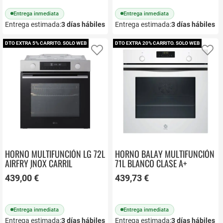
Entrega inmediata
Entrega inmediata
Entrega estimada:
3
días hábiles
Entrega estimada:
3
días hábiles
DTO EXTRA 5% CARRITO. SOLO WEB
DTO EXTRA 20% CARRITO. SOLO WEB
Añadir a favoritos
Añ
HORNO MULTIFUNCIÓN LG 72L
HORNO BALAY MULTIFUNCIÓN
AIRFRY INOX CARRIL
71L BLANCO CLASE A+
TELESCÓPICO WS5D7210S
AQUALISIS 3HB5131B3
439,00 €
439,73 €
Entrega inmediata
Entrega inmediata
Entrega estimada:
3
días hábiles
Entrega estimada:
3
días hábiles