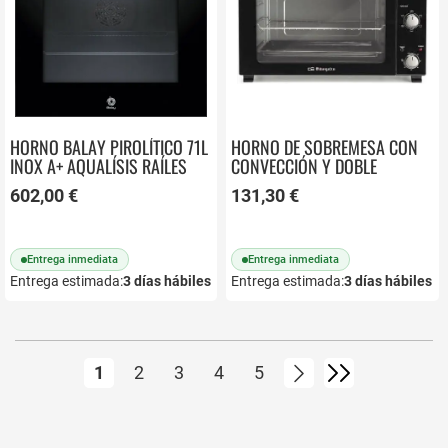
HORNO BALAY PIROLÍTICO 71L
HORNO DE SOBREMESA CON
INOX A+ AQUALÍSIS RAÍLES
CONVECCIÓN Y DOBLE
3HB4841X3
CRISTAL ORBEGOZO HOT608
602,00 €
131,30 €
Entrega inmediata
Entrega inmediata
Entrega estimada:
3
días hábiles
Entrega estimada:
3
días hábiles
Página
Actualmente estás leyendo página
Página
Página
Página
Página
Página
Siguiente
Página
1
2
3
4
5