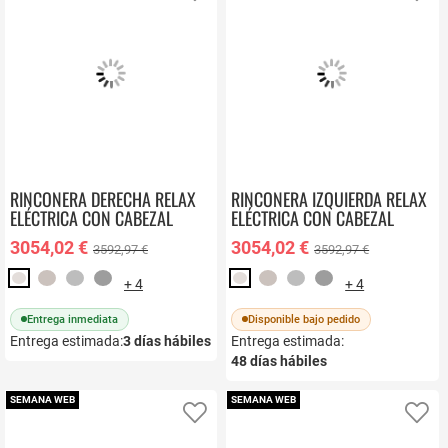
RINCONERA DERECHA RELAX
RINCONERA IZQUIERDA RELAX
ELÉCTRICA CON CABEZAL
ELÉCTRICA CON CABEZAL
RECLINABLE KYOTO
RECLINABLE KYOTO
3054,02 €
3054,02 €
3592,97 €
3592,97 €
+ 4
+ 4
Entrega inmediata
Disponible bajo pedido
Entrega estimada:
3
días hábiles
Entrega estimada:
48
días hábiles
SEMANA WEB
SEMANA WEB
Añadir a favoritos
Añ