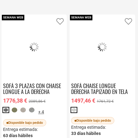
SEMANA WEB
SEMANA WEB
Añadir a favoritos
Añ
SOFÁ 3 PLAZAS CON CHAISE
SOFÁ CHAISE LONGUE
LONGUE A LA DERECHA
DERECHA TAPIZADO EN TELA
PALERMO
HORUS
1776,38 €
1497,46 €
2089,86 €
1761,72 €
+ 4
Disponible bajo pedido
Disponible bajo pedido
Entrega estimada:
Entrega estimada:
33
días hábiles
63
días hábiles