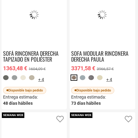
SOFÁ RINCONERA DERECHA
SOFA MODULAR RINCONERA
TAPIZADO EN POLIÉSTER
DERECHA PAULA
DESENFUNDABLE OXFORD
1363,48 €
3371,58 €
1604,09 €
3966,57 €
+ 4
+ 4
Disponible bajo pedido
Disponible bajo pedido
Entrega estimada:
Entrega estimada:
48
días hábiles
73
días hábiles
SEMANA WEB
SEMANA WEB
Añadir a favoritos
Añ