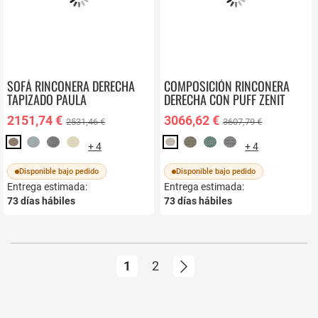
SOFÁ RINCONERA DERECHA
COMPOSICIÓN RINCONERA
TAPIZADO PAULA
DERECHA CON PUFF ZENIT
2151,74 €
3066,62 €
2531,46 €
3607,79 €
+ 4
+ 4
Disponible bajo pedido
Disponible bajo pedido
Entrega estimada:
Entrega estimada:
73
días hábiles
73
días hábiles
Página
Actualmente estás leyendo págin
Página
Página
Siguiente
1
2