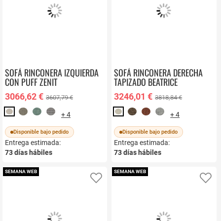
SOFÁ RINCONERA IZQUIERDA
SOFÁ RINCONERA DERECHA
CON PUFF ZENIT
TAPIZADO BEATRICE
3066,62 €
3246,01 €
3607,79 €
3818,84 €
+ 4
+ 4
Disponible bajo pedido
Disponible bajo pedido
Entrega estimada:
Entrega estimada:
73
días hábiles
73
días hábiles
SEMANA WEB
SEMANA WEB
Añadir a favoritos
Añ