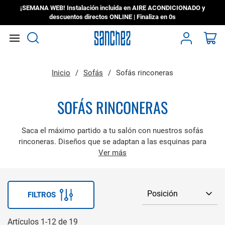
¡SEMANA WEB! Instalación incluida en AIRE ACONDICIONADO y
descuentos directos ONLINE | Finaliza en
0s
Search
Mi
Inicio
Sofás
Sofás rinconeras
SOFÁS RINCONERAS
Saca el máximo partido a tu salón con nuestros sofás
rinconeras. Diseños que se adaptan a las esquinas para
aprovechar cada metro cuadrado sin perder confort.
Ver más
FILTROS
Artículos
1
-
12
de
19