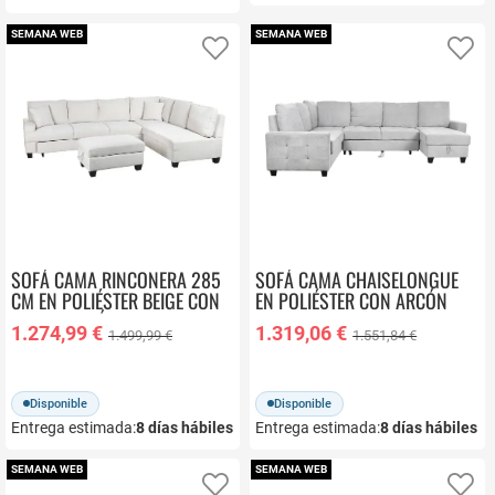
SEMANA WEB
SEMANA WEB
Añadir a favoritos
Añ
SOFÁ CAMA RINCONERA 285
SOFÁ CAMA CHAISELONGUE
CM EN POLIÉSTER BEIGE CON
EN POLIÉSTER CON ARCÓN
PUFF Y ARCÓN MB-219482
MB-219483
1.274,99 €
1.319,06 €
1.499,99 €
1.551,84 €
Disponible
Disponible
Entrega estimada:
8
días hábiles
Entrega estimada:
8
días hábiles
SEMANA WEB
SEMANA WEB
Añadir a favoritos
Añ