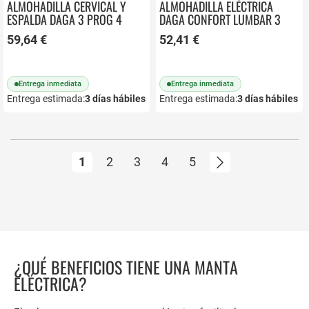
ALMOHADILLA CERVICAL Y
ALMOHADILLA ELÉCTRICA
ESPALDA DAGA 3 PROG 4
DAGA CONFORT LUMBAR 3
TEMP INTELLISENSE 16869
TEMP. INTELLISENSE 16870
59,64 €
52,41 €
Entrega inmediata
Entrega inmediata
Entrega estimada:
3
días hábiles
Entrega estimada:
3
días hábiles
Página
Actualmente estás leyendo página
Página
Página
Página
Página
Página
Siguiente
1
2
3
4
5
¿QUÉ BENEFICIOS TIENE UNA MANTA
ELÉCTRICA?