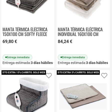
MANTA TÉRMICA ELÉCTRICA
MANTA TÉRMICA ELÉCTRICA
150X100 CM SOFTY FLEECE
INDIVIDUAL 160X100 CM
UFESA
SOFTY UFESA
69,80 €
84,24 €
Entrega inmediata
Entrega inmediata
Entrega estimada:
3
días hábiles
Entrega estimada:
3
días hábiles
DTO EXTRA 15% CARRITO. SOLO WEB
DTO EXTRA 5% CARRITO. SOLO WEB
Añadir a favoritos
Añ