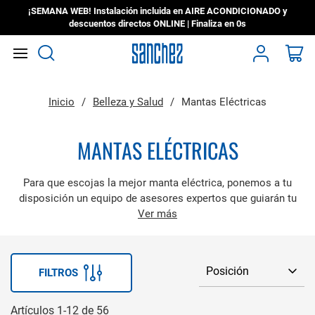
¡SEMANA WEB! Instalación incluida en AIRE ACONDICIONADO y
descuentos directos ONLINE | Finaliza en
0s
Search
Mi
Inicio
Belleza y Salud
Mantas Eléctricas
MANTAS ELÉCTRICAS
Para que escojas la mejor manta eléctrica, ponemos a tu
disposición un equipo de asesores expertos que guiarán tu
compra; así tendrás la seguridad de seleccionar la mejor
Ver más
opción. En nuestro catálogo hay disponible para ti una gran
variedad de modelos de las mejores marcas, con los mejores
materiales y diseños.
FILTROS
Artículos
1
-
12
de
56