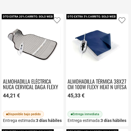
DTO EXTRA 20% CARRITO. SOLO WEB
DTO EXTRA 5% CARRITO. SOLO WEB
Añadir a favoritos
Añ
ALMOHADILLA ELÉCTRICA
ALMOHADILLA TÉRMICA 38X27
NUCA CERVICAL DAGA FLEXY
CM 100W FLEXY HEAT N UFESA
HEAT NCD COMPLEX
44,21 €
45,33 €
Disponible bajo pedido
Entrega inmediata
Entrega estimada:
3
días hábiles
Entrega estimada:
3
días hábiles