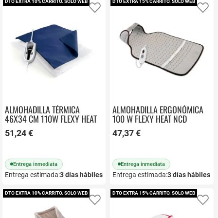
DTO EXTRA 10% CARRITO. SOLO WEB
DTO EXTRA 15% CARRITO. SOLO WEB
Añadir a favoritos
Añ
ALMOHADILLA TÉRMICA
ALMOHADILLA ERGONÓMICA
46X34 CM 110W FLEXY HEAT
100 W FLEXY HEAT NCD
N2 UFESA
COMPLEX UFESA
51,24 €
47,37 €
Entrega inmediata
Entrega inmediata
Entrega estimada:
3
días hábiles
Entrega estimada:
3
días hábiles
DTO EXTRA 10% CARRITO. SOLO WEB
DTO EXTRA 15% CARRITO. SOLO WEB
Añadir a favoritos
Añ