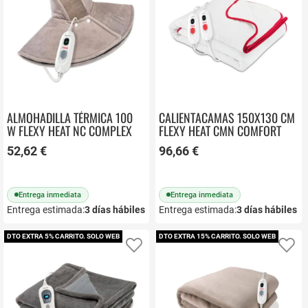
ALMOHADILLA TÉRMICA 100
CALIENTACAMAS 150X130 CM
W FLEXY HEAT NC COMPLEX
FLEXY HEAT CMN COMFORT
UFESA
UFESA
52,62 €
96,66 €
Entrega inmediata
Entrega inmediata
Entrega estimada:
3
días hábiles
Entrega estimada:
3
días hábiles
DTO EXTRA 5% CARRITO. SOLO WEB
DTO EXTRA 15% CARRITO. SOLO WEB
Añadir a favoritos
Añ