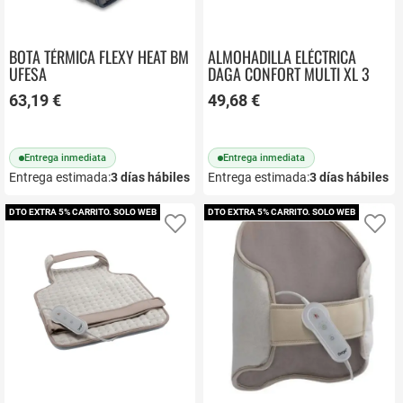
BOTA TÉRMICA FLEXY HEAT BM
ALMOHADILLA ELÉCTRICA
UFESA
DAGA CONFORT MULTI XL 3
TEMP. INTELLISENSE 16867
63,19 €
49,68 €
Entrega inmediata
Entrega inmediata
Entrega estimada:
3
días hábiles
Entrega estimada:
3
días hábiles
DTO EXTRA 5% CARRITO. SOLO WEB
DTO EXTRA 5% CARRITO. SOLO WEB
Añadir a favoritos
Añ