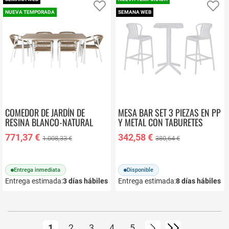
Añadir a favoritos
Añ
NUEVA TEMPORADA
SEMANA WEB
COMEDOR DE JARDÍN DE
MESA BAR SET 3 PIEZAS EN PP
RESINA BLANCO-NATURAL
Y METAL CON TABURETES
MB-218295
BLANCOS MB-218234
771,37 €
342,58 €
1.008,33 €
380,64 €
Entrega inmediata
Disponible
Entrega estimada:
3
días hábiles
Entrega estimada:
8
días hábiles
Página
Actualmente estás leyendo página
Página
Página
Página
Página
Página
Siguiente
Página
1
2
3
4
5