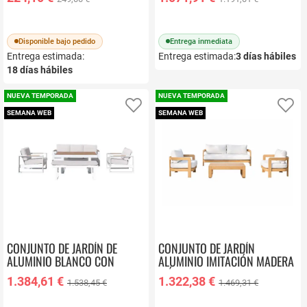
Disponible bajo pedido
Entrega inmediata
Entrega estimada:
Entrega estimada:
3
días hábiles
18
días hábiles
NUEVA TEMPORADA
NUEVA TEMPORADA
Añadir a favoritos
Añ
SEMANA WEB
SEMANA WEB
CONJUNTO DE JARDÍN DE
CONJUNTO DE JARDÍN
ALUMINIO BLANCO CON
ALUMINIO IMITACIÓN MADERA
COJINES DINAMARCA
MÓNACO
1.384,61 €
1.322,38 €
1.538,45 €
1.469,31 €