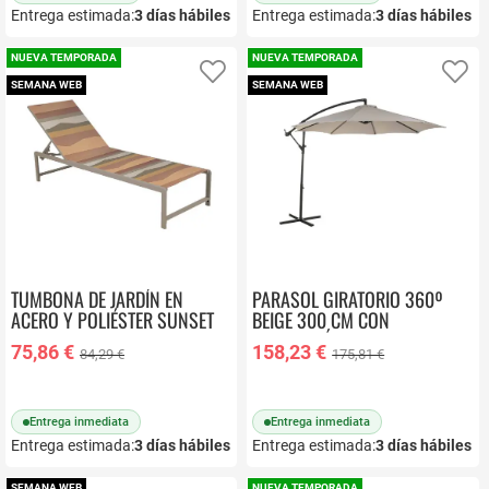
Entrega estimada:
3
días hábiles
Entrega estimada:
3
días hábiles
NUEVA TEMPORADA
NUEVA TEMPORADA
Añadir a favoritos
Añ
SEMANA WEB
SEMANA WEB
TUMBONA DE JARDÍN EN
PARASOL GIRATORIO 360º
ACERO Y POLIÉSTER SUNSET
BEIGE 300 CM CON
MB-224532
PROTECCIÓN UV Y BASE MB-
75,86 €
158,23 €
84,29 €
175,81 €
224570
Entrega inmediata
Entrega inmediata
Entrega estimada:
3
días hábiles
Entrega estimada:
3
días hábiles
SEMANA WEB
NUEVA TEMPORADA