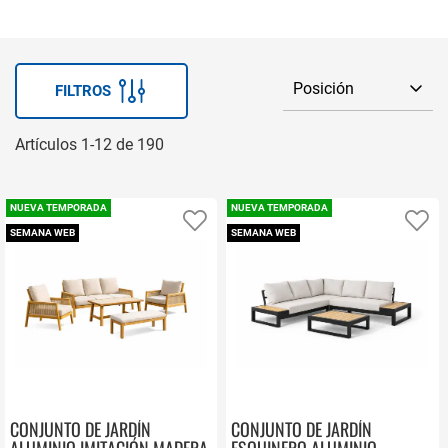
FILTROS
Artículos
1
-
12
de
190
NUEVA TEMPORADA
NUEVA TEMPORADA
Añadir a favoritos
Añ
SEMANA WEB
SEMANA WEB
CONJUNTO DE JARDÍN
CONJUNTO DE JARDÍN