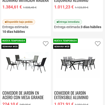
ALUMINIO IMITACIÓN MADERA
ESQUINERO ALUMINIO
CROACIA
ANTRACITA PORTUGAL
1.384,61 €
1.011,23 €
1.538,45 €
1.123,59 €
Disponible bajo pedido
Entrega inmediata
Entrega estimada:
Entrega estimada:
3
días hábiles
10
días hábiles
NUEVA TEMPORADA
NUEVA TEMPORADA
Añadir a favoritos
Añ
SEMANA WEB
SEMANA WEB
COMEDOR DE JARDÍN EN
COMEDOR DE JARDÍN
ACERO CON MESA GRANDE
EXTENSIBLE ALUMINIO
SULAM
ANTRACITA PALERMO-GRECIA
224,10 €
1.071,91 €
249,00 €
1.191,01 €