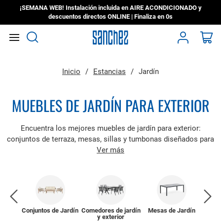
¡SEMANA WEB! Instalación incluida en AIRE ACONDICIONADO y
descuentos directos ONLINE | Finaliza en
0s
Search
Mi
Inicio
Estancias
Jardín
MUEBLES DE JARDÍN PARA EXTERIOR
Encuentra los mejores muebles de jardín para exterior:
conjuntos de terraza, mesas, sillas y tumbonas diseñados para
resistir cualquier clima y disfrutar al aire libre.
Ver más
 Jardín
Conjuntos de Jardín
Comedores de jardín
Mesas de Jardín
Sill
y exterior