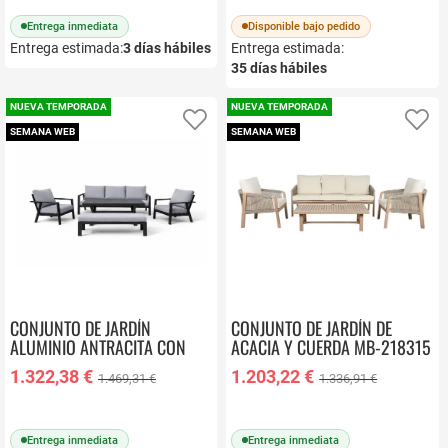
Entrega inmediata
Disponible bajo pedido
Entrega estimada:
3
días hábiles
Entrega estimada:
35
días hábiles
NUEVA TEMPORADA
NUEVA TEMPORADA
Añadir a favoritos
Añ
SEMANA WEB
SEMANA WEB
CONJUNTO DE JARDÍN
CONJUNTO DE JARDÍN DE
ALUMINIO ANTRACITA CON
ACACIA Y CUERDA MB-218315
COJINES GRISES SALVADOR
1.322,38 €
1.203,22 €
1.469,31 €
1.336,91 €
Entrega inmediata
Entrega inmediata