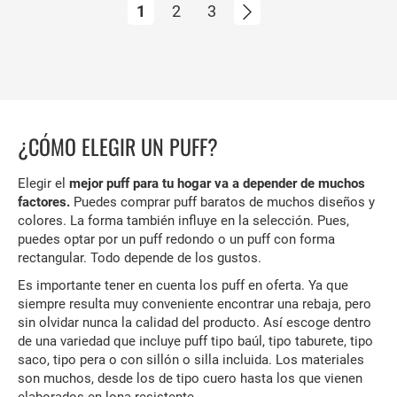
Actualmente estás leyendo página
Página
Página
Página
Siguiente
1
2
3
¿CÓMO ELEGIR UN PUFF?
Elegir el
mejor puff para tu hogar va a depender de muchos
factores.
Puedes comprar puff baratos de muchos diseños y
colores. La forma también influye en la selección. Pues,
puedes optar por un puff redondo o un puff con forma
rectangular. Todo depende de los gustos.
Es importante tener en cuenta los puff en oferta. Ya que
siempre resulta muy conveniente encontrar una rebaja, pero
sin olvidar nunca la calidad del producto. Así escoge dentro
de una variedad que incluye puff tipo baúl, tipo taburete, tipo
saco, tipo pera o con sillón o silla incluida. Los materiales
son muchos, desde los de tipo cuero hasta los que vienen