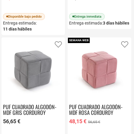
Disponible bajo pedido
Entrega inmediata
Entrega estimada:
Entrega estimada:
3
días hábiles
11
días hábiles
SEMANA WEB
Añadir a favoritos
Añ
PUF CUADRADO ALGODÓN-
PUF CUADRADO ALGODÓN-
MDF GRIS CORDUROY
MDF ROSA CORDUROY
22670003
22670004
56,65 €
48,15 €
56,65 €