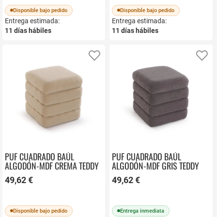
Disponible bajo pedido
Disponible bajo pedido
Entrega estimada:
Entrega estimada:
11
días hábiles
11
días hábiles
Añadir a favoritos
Añ
PUF CUADRADO BAÚL
PUF CUADRADO BAÚL
ALGODÓN-MDF CREMA TEDDY
ALGODÓN-MDF GRIS TEDDY
22670005
22670007
49,62 €
49,62 €
Disponible bajo pedido
Entrega inmediata