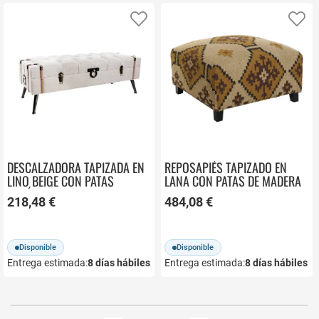
Añadir a favoritos
Añ
DESCALZADORA TAPIZADA EN
REPOSAPIÉS TAPIZADO EN
LINO BEIGE CON PATAS
LANA CON PATAS DE MADERA
METÁLICAS MB-131132
KILIM MB-216490
218,48 €
484,08 €
Disponible
Disponible
Entrega estimada:
8
días hábiles
Entrega estimada:
8
días hábiles
Página