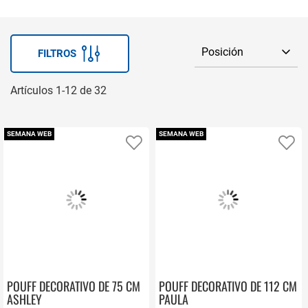
FILTROS
Artículos
1
-
12
de
32
SEMANA WEB
SEMANA WEB
Añadir a favoritos
Añ
POUFF DECORATIVO DE 75 CM
POUFF DECORATIVO DE 112 CM
ASHLEY
PAULA