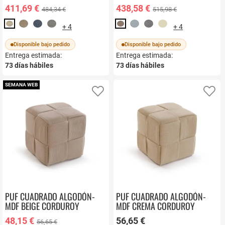
411,69 €
438,58 €
484,34 €
515,98 €
+ 4
+ 4
Disponible bajo pedido
Disponible bajo pedido
Entrega estimada:
Entrega estimada:
73
días hábiles
73
días hábiles
SEMANA WEB
Añadir a favoritos
Añ
PUF CUADRADO ALGODÓN-
PUF CUADRADO ALGODÓN-
MDF BEIGE CORDUROY
MDF CREMA CORDUROY
22670002
22670001
48,15 €
56,65 €
56,65 €