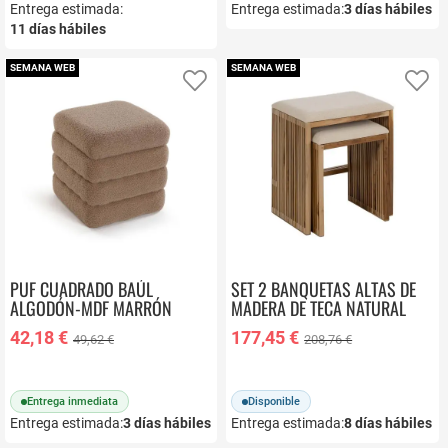
Entrega estimada:
Entrega estimada:
3
días hábiles
11
días hábiles
SEMANA WEB
SEMANA WEB
Añadir a favoritos
Añ
PUF CUADRADO BAÚL
SET 2 BANQUETAS ALTAS DE
ALGODÓN-MDF MARRÓN
MADERA DE TECA NATURAL
TEDDY 22670006
RECICLADA 614742
42,18 €
177,45 €
49,62 €
208,76 €
Entrega inmediata
Disponible
Entrega estimada:
3
días hábiles
Entrega estimada:
8
días hábiles