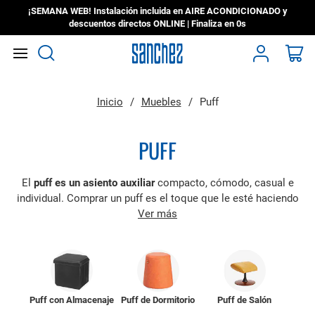
¡SEMANA WEB! Instalación incluida en AIRE ACONDICIONADO y
descuentos directos ONLINE | Finaliza en
0s
Search
Mi
Inicio
Muebles
Puff
PUFF
El
puff es un asiento auxiliar
compacto, cómodo, casual e
individual. Comprar un puff es el toque que le esté haciendo
falta a tu hogar para convertirlo en un sitio acogedor y personal.
Ver más
Puff con Almacenaje
Puff de Dormitorio
Puff de Salón