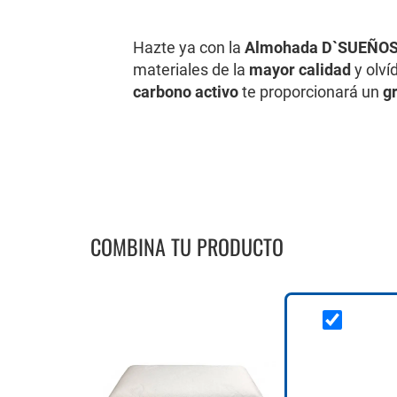
al
comienzo
de
Hazte ya con la
Almohada D`SUEÑOS
la
materiales de la
mayor calidad
y olví
galería
carbono activo
te proporcionará un
gr
de
imágenes
COMBINA TU PRODUCTO