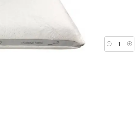
Minus
P