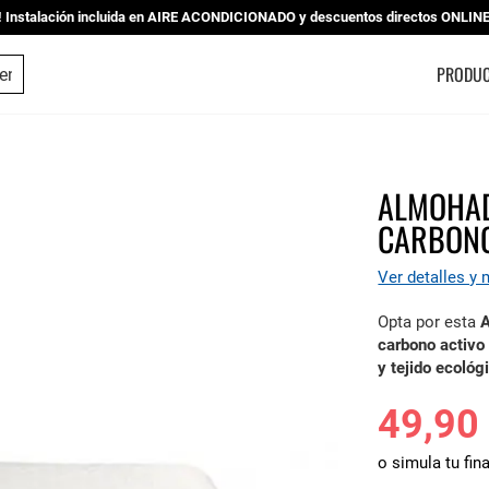
nstalación incluida en AIRE ACONDICIONADO y descuentos directos ONLINE |
ESTUDIO DE COCINAS
PRODU
ALMOHAD
CARBONO
Ver detalles y
Opta por esta
carbono activo 
y tejido ecológ
49,90
o simula tu fin