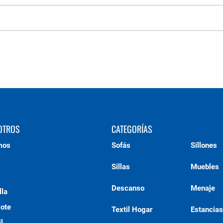
OTROS
CATEGORÍAS
mos
Sofás
Sillones
Sillas
Muebles
Descanso
Menaje
lla
lote
Textil Hogar
Estancias
l