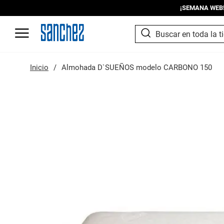
¡SEMANA WEB! I
SEARCH
Search
Inicio
Almohada D`SUEÑOS modelo CARBONO 150
Saltar
al
final
de
la
galería
de
imágenes