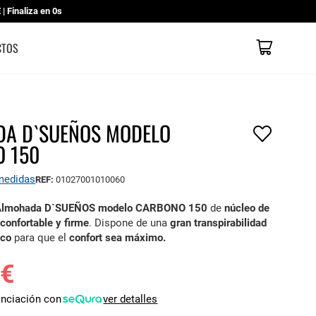
 Finaliza en
0s
Mi cesta
CATÁLOGOS
CONTACTO
TIENDAS
CTOS
A D`SUEÑOS MODELO
 150
 medidas
REF:
01027001010060
Almohada D`SUEÑOS modelo CARBONO 150
de
núcleo de
confortable y firme
. Dispone de una
gran transpirabilidad
ico
para que el
confort sea máximo.
 €
anciación con
ver detalles