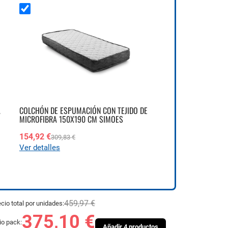
A
COLCHÓN DE ESPUMACIÓN CON TEJIDO DE
MICROFIBRA 150X190 CM SIMOES
154,92 €
309,83 €
Ver detalles
459,97 €
cio total por unidades:
375,10 €
io pack:
Añadir 4 productos