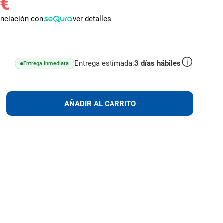
 €
anciación con
ver detalles
Entrega estimada:
3
días hábiles
Entrega inmediata
lus
AÑADIR
AÑADIR AL CARRITO
AL
CARRITO