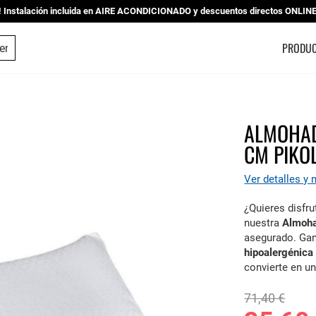
nstalación incluida en AIRE ACONDICIONADO y descuentos directos ONLINE |
ESTUDIO DE COCINAS
PRODU
ALMOHAD
CM PIKO
Ver detalles y
¿Quieres disfr
nuestra
Almoha
asegurado. Gan
hipoalergénica
convierte en u
71,40 €