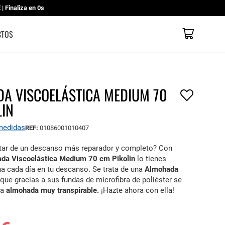
 Finaliza en
0s
Mi cesta
CATÁLOGOS
CONTACTO
TIENDAS
CTOS
A VISCOELÁSTICA MEDIUM 70
LIN
 medidas
REF:
01086001010407
utar de un descanso más reparador y completo? Con
da Viscoelástica Medium 70 cm Pikolin
lo tienes
a cada día en tu descanso. Se trata de una
Almohada
que gracias a sus fundas de microfibra de poliéster se
na
almohada muy transpirable.
¡Hazte ahora con ella!