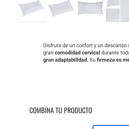
Saltar
al
comienzo
de
Disfruta de un confort y un descanso 
la
g
ran
comodidad cervical
durante toda
galería
gran adaptabilidad.
Su
f
irmeza es m
de
imágenes
COMBINA TU PRODUCTO