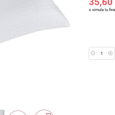
35,60
o simula tu fin
Minus
P