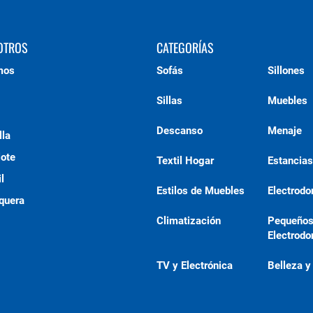
OTROS
CATEGORÍAS
mos
Sofás
Sillones
Sillas
Muebles
Descanso
Menaje
lla
lote
Textil Hogar
Estancias
l
Estilos de Muebles
Electrod
quera
Climatización
Pequeño
Electrod
TV y Electrónica
Belleza y