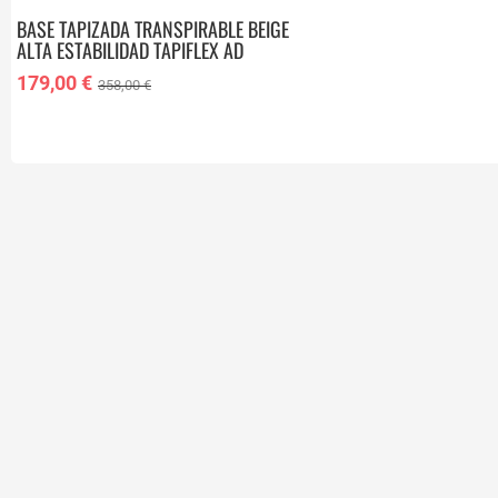
BASE TAPIZADA TRANSPIRABLE BEIGE
ALTA ESTABILIDAD TAPIFLEX AD
90X200 CM 9247593
179,00 €
358,00 €