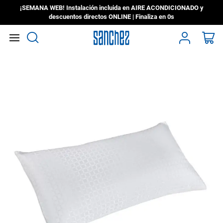
¡SEMANA WEB! Instalación incluida en AIRE ACONDICIONADO y
descuentos directos ONLINE | Finaliza en
0s
Search
Mi
Saltar
al
final
de
la
galería
de
imágenes