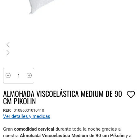
Saltar
al
comienzo
Minus
Plus
de
la
ALMOHADA VISCOELÁSTICA MEDIUM DE 90
galería
CM PIKOLIN
de
imágenes
REF:
01086001010410
Ver detalles y medidas
Gran
comodidad cervical
durante toda la noche gracias a
nuestra
Almohada Viscoelástica Medium de 90 cm Pikolin
y
a