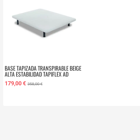
BASE TAPIZADA TRANSPIRABLE BEIGE
ALTA ESTABILIDAD TAPIFLEX AD
90X200 CM 9247593
179,00 €
358,00 €