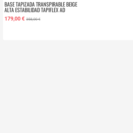
BASE TAPIZADA TRANSPIRABLE BEIGE
ALTA ESTABILIDAD TAPIFLEX AD
90X200 CM 9247593
179,00 €
358,00 €