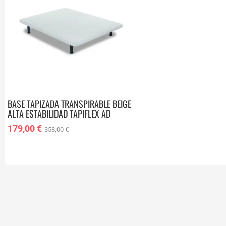
BASE TAPIZADA TRANSPIRABLE BEIGE
ALTA ESTABILIDAD TAPIFLEX AD
90X200 CM 9247593
179,00 €
358,00 €