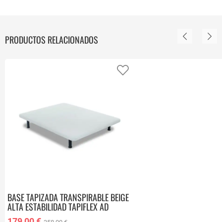
PRODUCTOS RELACIONADOS
Añadir a favoritos
BASE TAPIZADA TRANSPIRABLE BEIGE
ALTA ESTABILIDAD TAPIFLEX AD
90X200 CM 9247593
179,00 €