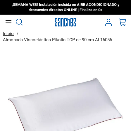
¡SEMANA WEB! Instalación incluida en AIRE ACONDICIONADO y
descuentos directos ONLINE | Finaliza en
0s
Search
Mi
Inicio
Almohada Viscoelástica Pikolin TOP de 90 cm AL16056
Saltar
al
final
de
la
galería
de
imágenes