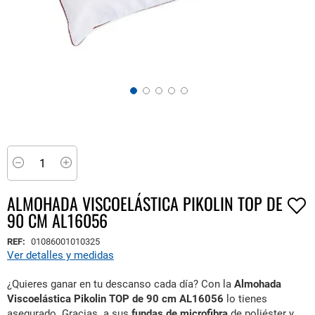
Saltar
al
comienzo
Minus
Plus
de
la
ALMOHADA VISCOELÁSTICA PIKOLIN TOP DE
galería
90 CM AL16056
de
imágenes
REF:
01086001010325
Ver detalles y medidas
¿Quieres ganar en tu descanso cada día? Con la
Almohada
Viscoelástica Pikolin TOP de 90 cm AL16056
lo tienes
asegurado. Gracias
a sus
fundas de microfibra
de poliéster y