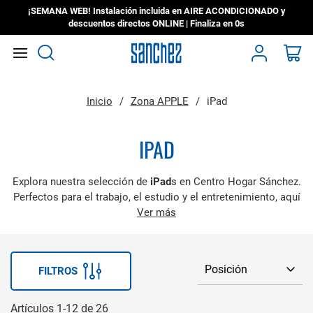
¡SEMANA WEB! Instalación incluida en AIRE ACONDICIONADO y
descuentos directos ONLINE | Finaliza en
0s
Search
Mi
Inicio
Zona APPLE
iPad
IPAD
Explora nuestra selección de
iPad
s en Centro Hogar Sánchez.
Perfectos para el trabajo, el estudio y el entretenimiento, aquí
encontrarás desde el poderoso iPad Pro hasta el compacto iPad
Ver más
Mini. Vive la experiencia
Apple
con pantallas impresionantes y un
rendimiento inigualable.
FILTROS
Artículos
1
-
12
de
26