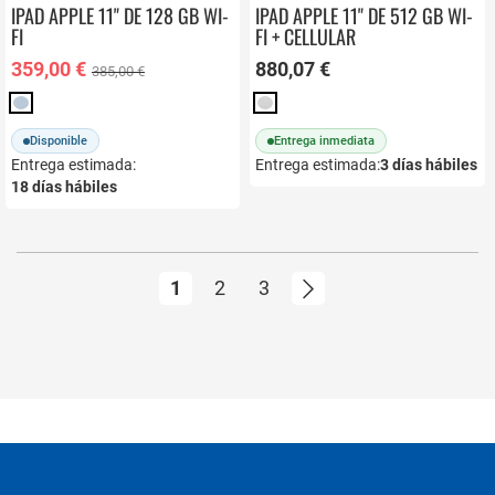
IPAD APPLE 11" DE 128 GB WI-
IPAD APPLE 11" DE 512 GB WI-
FI
FI + CELLULAR
359,00 €
880,07 €
385,00 €
Disponible
Entrega inmediata
Entrega estimada:
Entrega estimada:
3
días hábiles
18
días hábiles
Página
Actualmente estás leyendo página
Página
Página
Página
Siguiente
1
2
3