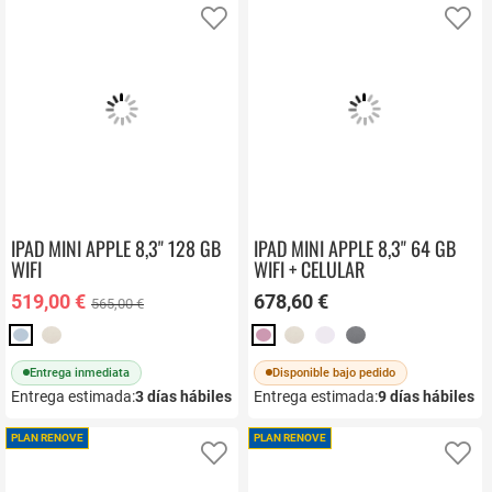
Añadir a favoritos
Añ
IPAD MINI APPLE 8,3" 128 GB
IPAD MINI APPLE 8,3" 64 GB
WIFI
WIFI + CELULAR
519,00 €
678,60 €
565,00 €
Entrega inmediata
Disponible bajo pedido
Entrega estimada:
3
días hábiles
Entrega estimada:
9
días hábiles
PLAN RENOVE
PLAN RENOVE
Añadir a favoritos
Añ