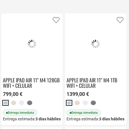
Añadir a favoritos
Añ
APPLE IPAD AIR 11" M4 128GB
APPLE IPAD AIR 11" M4 1TB
WIFI + CELULAR
WIFI + CELULAR
799,00 €
1399,00 €
Entrega inmediata
Entrega inmediata
Entrega estimada:
3
días hábiles
Entrega estimada:
3
días hábiles