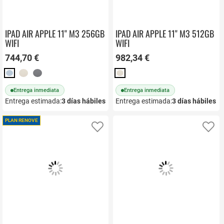
IPAD AIR APPLE 11" M3 256GB
IPAD AIR APPLE 11" M3 512GB
WIFI
WIFI
744,70 €
982,34 €
Entrega inmediata
Entrega inmediata
Entrega estimada:
3
días hábiles
Entrega estimada:
3
días hábiles
PLAN RENOVE
Añadir a favoritos
Añ