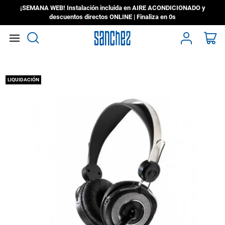
¡SEMANA WEB! Instalación incluida en AIRE ACONDICIONADO y
descuentos directos ONLINE | Finaliza en
0s
Search
Mi
Saltar
LIQUIDACIÓN
al
final
de
la
galería
de
imágenes