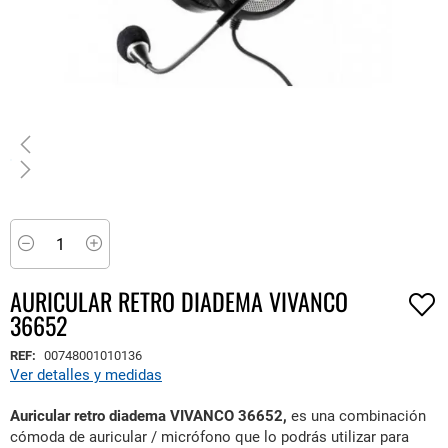
Saltar
al
comienzo
Minus
Plus
de
la
AURICULAR RETRO DIADEMA VIVANCO
galería
36652
de
imágenes
REF:
00748001010136
Ver detalles y medidas
Auricular retro diadema VIVANCO 36652,
es una combinación
cómoda de auricular / micrófono que lo podrás utilizar para