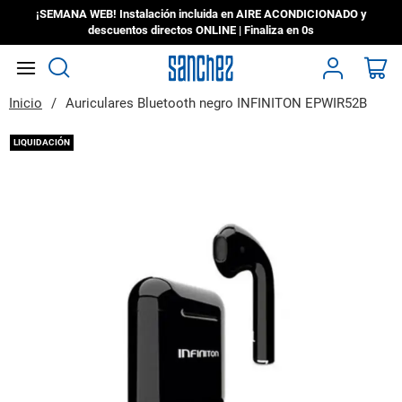
¡SEMANA WEB! Instalación incluida en AIRE ACONDICIONADO y
descuentos directos ONLINE | Finaliza en
0s
Search
Mi
Inicio
Auriculares Bluetooth negro INFINITON EPWIR52B
Saltar
LIQUIDACIÓN
al
final
de
la
galería
de
imágenes