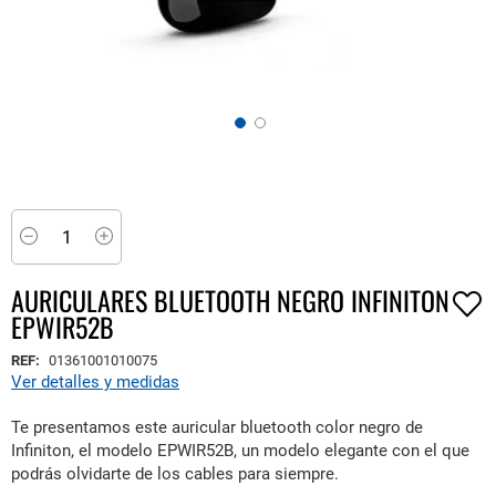
Saltar
al
comienzo
Minus
Plus
de
la
AURICULARES BLUETOOTH NEGRO INFINITON
galería
EPWIR52B
de
imágenes
REF:
01361001010075
Ver detalles y medidas
Te presentamos este auricular bluetooth color negro de
Infiniton, el modelo EPWIR52B, un modelo elegante con el que
podrás olvidarte de los cables para siempre.