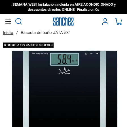
¡SEMANA WEB! Instalación incluida en AIRE ACONDICIONADO y
descuentos directos ONLINE | Finaliza en
0s
Search
Mi
Inicio
Bascula de baño JATA 531
Saltar
DTO EXTRA 10% CARRITO. SOLO WEB
al
final
de
la
galería
de
imágenes