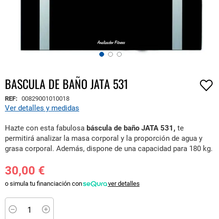
BASCULA DE BAÑO JATA 531
Saltar
al
REF:
00829001010018
comienzo
Ver detalles y medidas
de
la
Hazte con esta fabulosa
báscula de baño JATA 531,
te
galería
permitirá analizar la masa corporal y la proporción de agua y
de
grasa corporal. Además, dispone de una capacidad para 180 kg.
imágenes
30,00 €
o simula tu financiación con
ver detalles
Minus
Plus