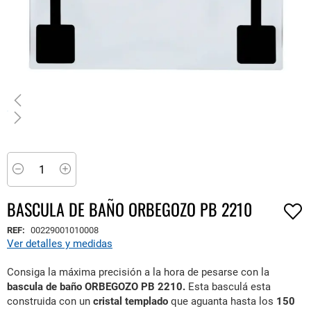
Saltar
al
comienzo
Minus
Plus
de
la
BASCULA DE BAÑO ORBEGOZO PB 2210
galería
de
REF:
00229001010008
imágenes
Ver detalles y medidas
Consiga la máxima precisión a la hora de pesarse con la
bascula de baño ORBEGOZO PB 2210.
Esta basculá esta
construida con un
cristal templado
que aguanta hasta los
150