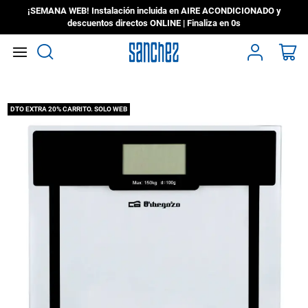
¡SEMANA WEB! Instalación incluida en AIRE ACONDICIONADO y
descuentos directos ONLINE | Finaliza en
0s
Search
Mi
Saltar
DTO EXTRA 20% CARRITO. SOLO WEB
al
final
de
la
galería
de
imágenes