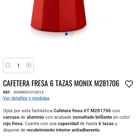
Saltar
al
comienzo
Minus
Plus
de
la
CAFETERA FRESA 6 TAZAS MONIX M281706
galería
de
REF:
00499001010014
imágenes
Ver detalles y medidas
Opta por esta fantástica
Cafetera fresa 6T M281706
con
carcasa
de
aluminio
con acabado
esmaltado brillante
en color
rojo fresa.
Cuenta con una
capacidad
de hasta
6 tazas
y
dispone de
recubrimiento interior antiadherente.