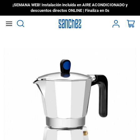
¡SEMANA WEB! Instalación incluida en AIRE ACONDICIONADO y
descuentos directos ONLINE | Finaliza en
0s
Search
Mi
Saltar
al
final
de
la
galería
de
imágenes