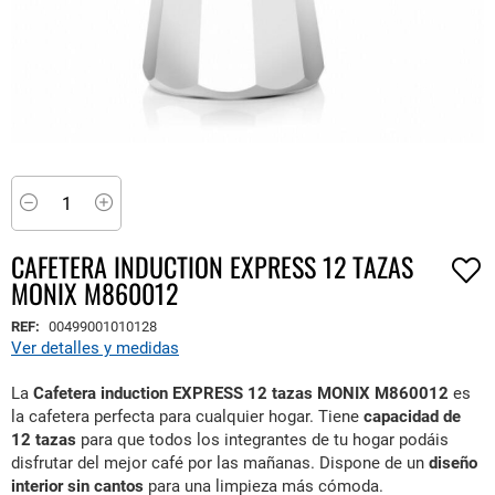
Saltar
al
comienzo
Minus
Plus
de
la
CAFETERA INDUCTION EXPRESS 12 TAZAS
galería
MONIX M860012
de
imágenes
REF:
00499001010128
Ver detalles y medidas
La
Cafetera induction EXPRESS 12 tazas MONIX M860012
es
la cafetera perfecta para cualquier hogar. Tiene
capacidad de
12 tazas
para que todos los integrantes de tu hogar podáis
disfrutar del mejor café por las mañanas. Dispone de un
diseño
interior sin cantos
para una limpieza más cómoda.