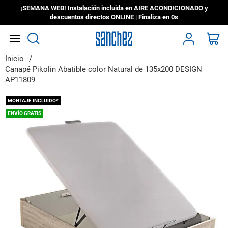
¡SEMANA WEB! Instalación incluida en AIRE ACONDICIONADO y
descuentos directos ONLINE | Finaliza en
0s
Search
Mi
Inicio
Canapé Pikolin Abatible color Natural de 135x200 DESIGN
AP11809
Saltar
MONTAJE INCLUIDO*
al
ENVÍO GRATIS
final
de
la
galería
de
imágenes