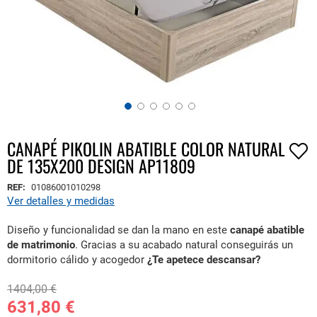
CANAPÉ PIKOLIN ABATIBLE COLOR NATURAL
Saltar
DE 135X200 DESIGN AP11809
al
comienzo
REF:
01086001010298
de
Ver detalles y medidas
la
galería
Diseño y funcionalidad se dan la mano en este
canapé abatible
de
de matrimonio
. Gracias a su acabado natural conseguirás un
imágenes
dormitorio cálido y acogedor
¿Te apetece descansar?
1404,00 €
631,80 €