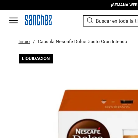
¡SEMANA WEB! I
SEARCH
Search
Inicio
Cápsula Nescafé Dolce Gusto Gran Intenso
Saltar
LIQUIDACIÓN
al
final
de
la
galería
de
imágenes