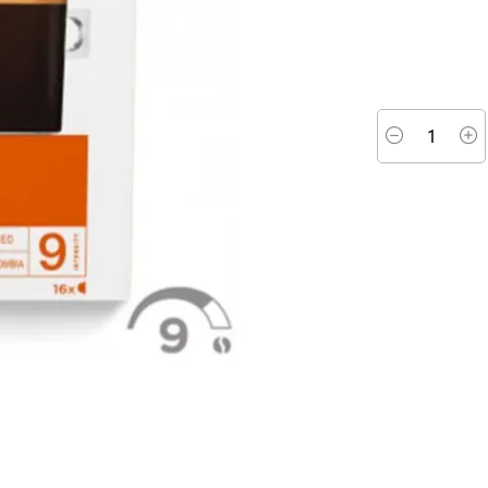
Minus
P