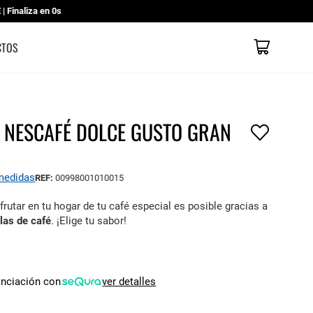
 Finaliza en
0s
Mi cesta
CATÁLOGOS
CONTACTO
TIENDAS
CTOS
 NESCAFÉ DOLCE GUSTO GRAN
 medidas
REF:
00998001010015
sfrutar en tu hogar de tu café especial es posible gracias a
las de café
. ¡Elige tu sabor!
€
anciación con
ver detalles