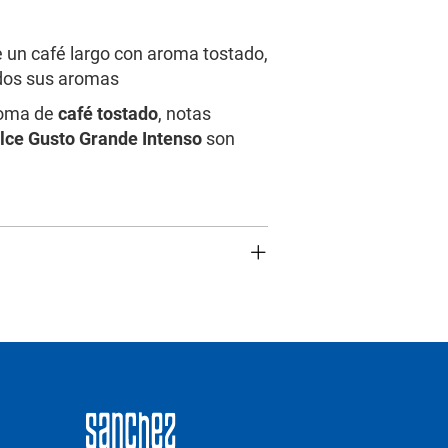
e un café largo con aroma tostado,
dos sus aromas
aroma de
café tostado
, notas
lce Gusto Grande Intenso
son