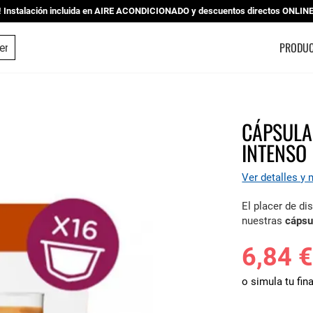
nstalación incluida en AIRE ACONDICIONADO y descuentos directos ONLINE |
ESTUDIO DE COCINAS
PRODU
CÁPSULA
INTENSO
Ver detalles y
El placer de di
nuestras
cápsu
6,84 
o simula tu fin