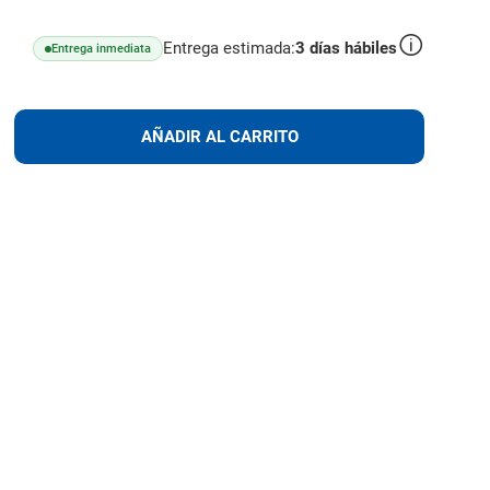
Entrega estimada:
3
días hábiles
Entrega inmediata
lus
AÑADIR
AÑADIR AL CARRITO
AL
CARRITO