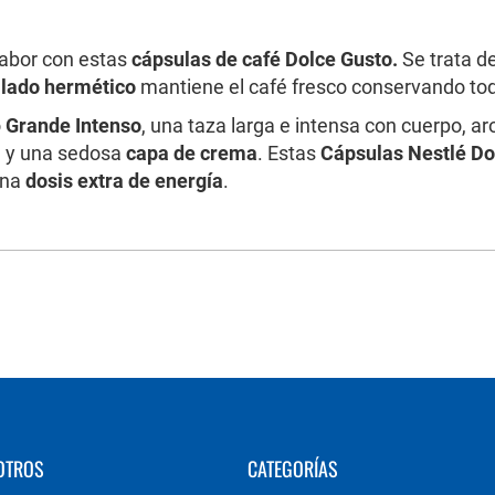
sabor con estas
cápsulas de café Dolce Gusto.
Se trata d
llado hermético
mantiene el café fresco conservando to
o
Grande Intenso
, una taza larga e intensa con cuerpo, 
a y una sedosa
capa de crema
. Estas
Cápsulas Nestlé Do
una
dosis extra de energía
.
OTROS
CATEGORÍAS