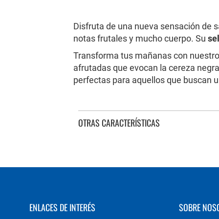
al
comienzo
de
Disfruta de una nueva sensación de 
la
notas frutales y mucho cuerpo. Su
se
galería
de
Transforma tus mañanas con nuestr
imágenes
afrutadas que evocan la cereza negr
perfectas para aquellos que buscan 
OTRAS CARACTERÍSTICAS
ENLACES DE INTERÉS
SOBRE NOS