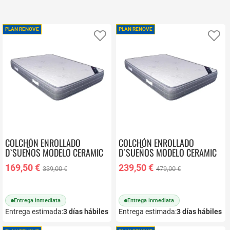
Además, puedes comprar con la tranquilidad de que estás
eligiendo una tienda local con experiencia, atención cercana y
PLAN RENOVE
PLAN RENOVE
Añadir a favoritos
Añ
servicios que te facilitan todo:
entrega rápida y retirada del
colchón antiguo incluida.
COLCHÓN ENROLLADO
COLCHÓN ENROLLADO
D`SUEÑOS MODELO CERAMIC
D`SUEÑOS MODELO CERAMIC
90X190
135X190
169,50 €
239,50 €
339,00 €
479,00 €
Entrega inmediata
Entrega inmediata
Entrega estimada:
3
días hábiles
Entrega estimada:
3
días hábiles