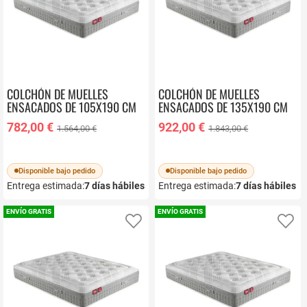
COLCHÓN DE MUELLES
COLCHÓN DE MUELLES
ENSACADOS DE 105X190 CM
ENSACADOS DE 135X190 CM
PIKOLIN SLEEP CM11868
PIKOLIN SLEEP CM11868
782,00 €
922,00 €
1.564,00 €
1.843,00 €
Disponible bajo pedido
Disponible bajo pedido
Entrega estimada:
7
días hábiles
Entrega estimada:
7
días hábiles
ENVÍO GRATIS
ENVÍO GRATIS
Añadir a favoritos
Añ