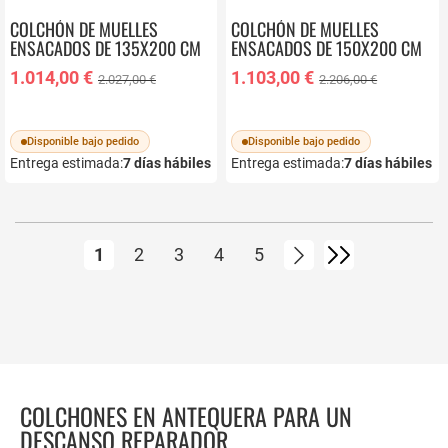
COLCHÓN DE MUELLES
COLCHÓN DE MUELLES
ENSACADOS DE 135X200 CM
ENSACADOS DE 150X200 CM
PIKOLIN SLEEP CM11868
PIKOLIN SLEEP CM11868
1.014,00 €
1.103,00 €
2.027,00 €
2.206,00 €
Disponible bajo pedido
Disponible bajo pedido
Entrega estimada:
7
días hábiles
Entrega estimada:
7
días hábiles
Página
Actualmente estás leyendo página
Página
Página
Página
Página
Página
Siguiente
Página
1
2
3
4
5
COLCHONES EN ANTEQUERA PARA UN
DESCANSO REPARADOR