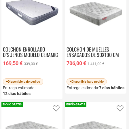
COLCHÓN ENROLLADO
COLCHÓN DE MUELLES
D`SUEÑOS MODELO CERAMIC
ENSACADOS DE 90X190 CM
90X180
PIKOLIN SLEEP CM11868
169,50 €
706,00 €
339,00 €
1.411,00 €
Disponible bajo pedido
Disponible bajo pedido
Entrega estimada:
Entrega estimada:
7
días hábiles
12
días hábiles
ENVÍO GRATIS
ENVÍO GRATIS
Añadir a favoritos
Añ