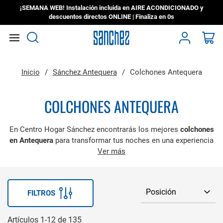
¡SEMANA WEB! Instalación incluida en AIRE ACONDICIONADO y
descuentos directos ONLINE | Finaliza en
0s
Search
Mi
Inicio
Sánchez Antequera
Colchones Antequera
COLCHONES ANTEQUERA
En Centro Hogar Sánchez encontrarás los mejores
colchones
en Antequera
para transformar tus noches en una experiencia
de auténtico confort. Aquí no solo vendemos colchones, te
Ver más
ayudamos a dormir mejor
. Porque descansar bien no es un
capricho, es salud.
Contamos con una amplia selección de colchones
FILTROS
viscoelásticos, de muelles, híbridos, ortopédicos y mucho más.
Sea cual sea tu estilo de descanso o tu presupuesto, tenemos
Artículos
1
-
12
de
135
justo lo que necesitas.