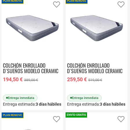
PLAN RENOVE
PLAN RENOVE
Añadir a favoritos
Añ
COLCHÓN ENROLLADO
COLCHÓN ENROLLADO
D`SUEÑOS MODELO CERAMIC
D`SUEÑOS MODELO CERAMIC
105X190
150X190
194,50 €
259,50 €
389,00 €
519,00 €
Entrega inmediata
Entrega inmediata
Entrega estimada:
3
días hábiles
Entrega estimada:
3
días hábiles
ENVÍO GRATIS
PLAN RENOVE
Añadir a favoritos
Añ