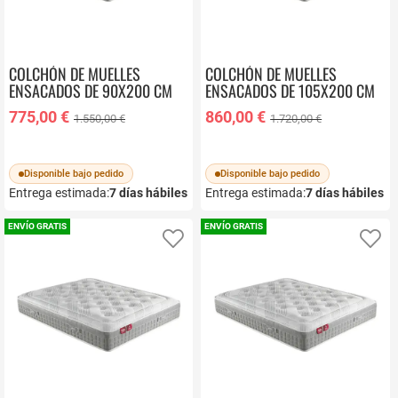
COLCHÓN DE MUELLES
COLCHÓN DE MUELLES
ENSACADOS DE 90X200 CM
ENSACADOS DE 105X200 CM
PIKOLIN SLEEP CM11868
PIKOLIN SLEEP CM11868
775,00 €
860,00 €
1.550,00 €
1.720,00 €
Disponible bajo pedido
Disponible bajo pedido
Entrega estimada:
7
días hábiles
Entrega estimada:
7
días hábiles
ENVÍO GRATIS
ENVÍO GRATIS
Añadir a favoritos
Añ