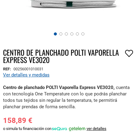
CENTRO DE PLANCHADO POLTI VAPORELLA
Saltar
EXPRESS VE3020
al
comienzo
REF:
00256001010031
de
Ver detalles y medidas
la
galería
Centro de planchado POLTI Vaporella Express VE3020,
cuenta
de
con
tecnología One Temperature con lo que podrás planchar
imágenes
todos tus tejidos sin regular la temperatura, te permitirá
planchar prendas de forma sencilla.
158,89 €
o simula tu financiación con
ver detalles