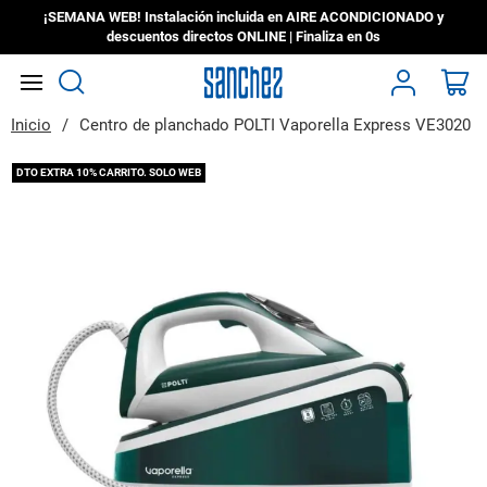
¡SEMANA WEB! Instalación incluida en AIRE ACONDICIONADO y
descuentos directos ONLINE | Finaliza en
0s
Search
Mi
Inicio
Centro de planchado POLTI Vaporella Express VE3020
Saltar
DTO EXTRA 10% CARRITO. SOLO WEB
al
final
de
la
galería
de
imágenes