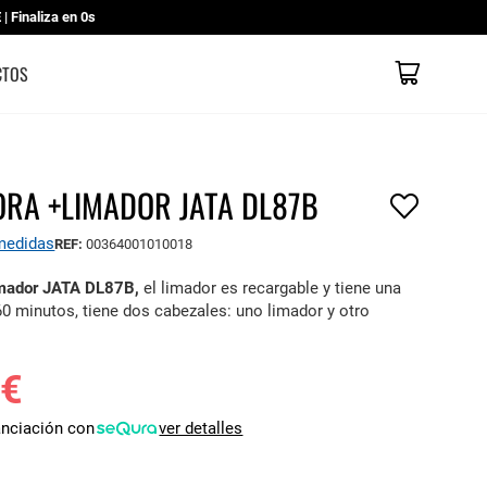
 Finaliza en
0s
Mi cesta
CATÁLOGOS
CONTACTO
TIENDAS
CTOS
ORA +LIMADOR JATA DL87B
 medidas
REF:
00364001010018
imador JATA DL87B,
el limador es recargable y tiene una
0 minutos, tiene dos cabezales: uno limador y otro
 €
anciación con
ver detalles