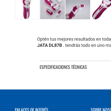
Saltar
al
comienzo
de
Optén tus mejores resultados en toda
la
JATA DL87B
. tendrás todo en uno ma
galería
de
imágenes
ESPECIFICACIONES TÉCNICAS
ENLACES DE INTERÉS
SOBRE NOS