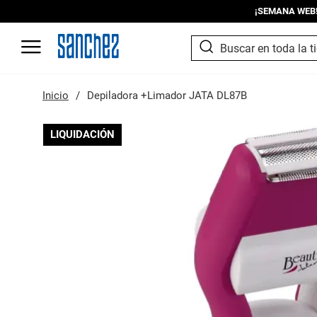
¡SEMANA WEB! I
SEARCH
Search
Inicio
Depiladora +Limador JATA DL87B
Saltar
LIQUIDACIÓN
al
final
de
la
galería
de
imágenes