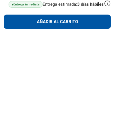
Entrega estimada:
3
días hábiles
Entrega inmediata
lus
AÑADIR
AÑADIR AL CARRITO
AL
CARRITO