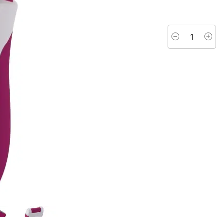
Minus
P