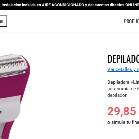
nstalación incluida en AIRE ACONDICIONADO y descuentos directos ONLINE |
ESTUDIO DE COCINAS
PRODU
DEPILAD
Ver detalles y
Depiladora +L
autonomía de 6
depilador.
29,85
o simula tu fin