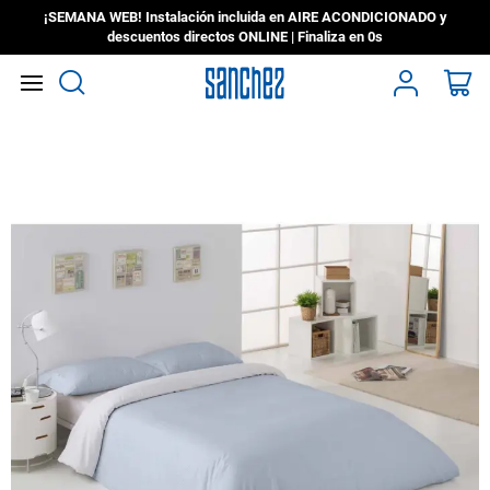
¡SEMANA WEB! Instalación incluida en AIRE ACONDICIONADO y
descuentos directos ONLINE | Finaliza en
0s
Search
Mi
Saltar
al
final
de
la
galería
de
imágenes