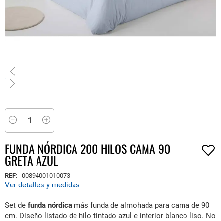
Saltar
al
comienzo
Minus
Plus
de
la
FUNDA NÓRDICA 200 HILOS CAMA 90
galería
GRETA AZUL
de
imágenes
REF:
00894001010073
Ver detalles y medidas
Set de
funda nórdica
más funda de almohada para cama de 90
cm. Diseño listado de hilo tintado azul e interior blanco liso. No