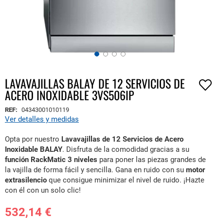
LAVAVAJILLAS BALAY DE 12 SERVICIOS DE
Saltar
ACERO INOXIDABLE 3VS506IP
al
comienzo
REF:
04343001010119
de
Ver detalles y medidas
la
galería
Opta por nuestro
Lavavajillas de 12 Servicios de Acero
de
Inoxidable BALAY
. Disfruta de la comodidad gracias a su
imágenes
función RackMatic 3 niveles
para poner las piezas grandes de
la vajilla de forma fácil y sencilla. Gana en ruido con su
motor
extrasilencio
que consigue minimizar el nivel de ruido. ¡Hazte
con él con un solo clic!
532,14 €