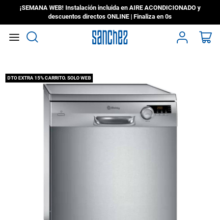
¡SEMANA WEB! Instalación incluida en AIRE ACONDICIONADO y
descuentos directos ONLINE | Finaliza en
0s
Search
Mi
Saltar
DTO EXTRA 15% CARRITO. SOLO WEB
al
final
de
la
galería
de
imágenes