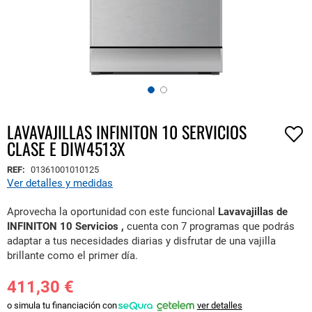
LAVAVAJILLAS INFINITON 10 SERVICIOS
Saltar
CLASE E DIW4513X
al
comienzo
REF:
01361001010125
de
Ver detalles y medidas
la
galería
Aprovecha la oportunidad con este funcional
Lavavajillas de
de
INFINITON 10 Servicios ,
cuenta con 7 programas que podrás
imágenes
adaptar a tus necesidades diarias y disfrutar de una vajilla
brillante como el primer día.
411,30 €
o simula tu financiación con
ver detalles