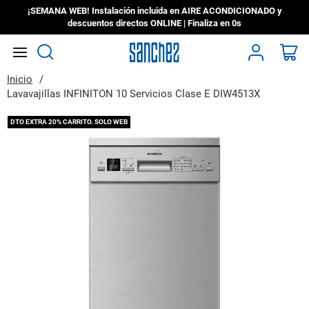
¡SEMANA WEB! Instalación incluida en AIRE ACONDICIONADO y
descuentos directos ONLINE | Finaliza en
0s
Search
Mi
Inicio
Lavavajillas INFINITON 10 Servicios Clase E DIW4513X
Saltar
DTO EXTRA 20% CARRITO. SOLO WEB
al
final
de
la
galería
de
imágenes