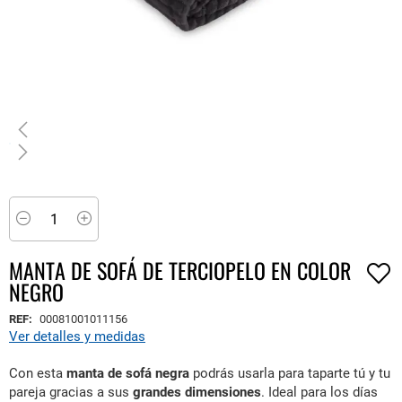
Saltar
al
comienzo
Minus
Plus
de
la
MANTA DE SOFÁ DE TERCIOPELO EN COLOR
galería
NEGRO
de
imágenes
REF:
00081001011156
Ver detalles y medidas
Con esta
manta de sofá negra
podrás usarla para taparte tú y tu
pareja gracias a sus
grandes dimensiones
. Ideal para los días