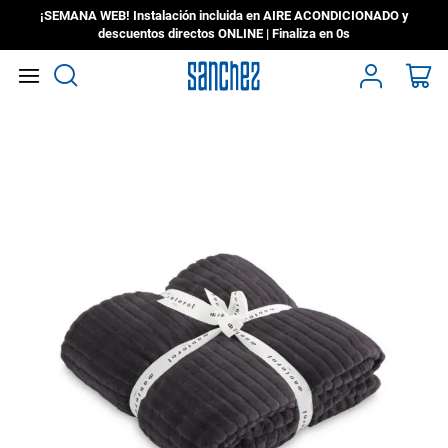
¡SEMANA WEB! Instalación incluida en AIRE ACONDICIONADO y
descuentos directos ONLINE | Finaliza en
0s
Search
Mi
Saltar
al
final
de
la
galería
de
imágenes