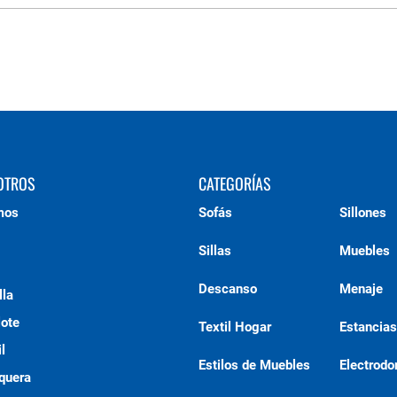
OTROS
CATEGORÍAS
mos
Sofás
Sillones
Sillas
Muebles
Descanso
Menaje
lla
lote
Textil Hogar
Estancias
l
Estilos de Muebles
Electrod
quera