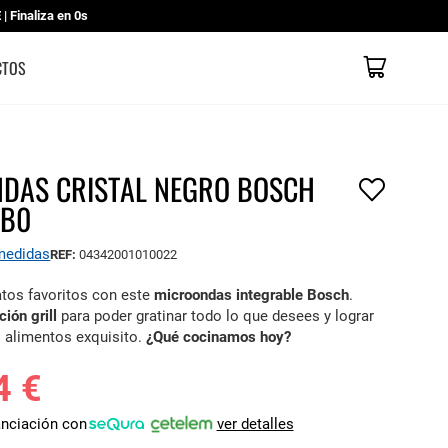
 Finaliza en
0s
Mi cesta
CATÁLOGOS
CONTACTO
TIENDAS
CTOS
DAS CRISTAL NEGRO BOSCH
MB0
 medidas
REF:
04342001010022
atos favoritos con este
microondas integrable Bosch
.
ión grill
para poder gratinar todo lo que desees y lograr
s alimentos exquisito.
¿Qué cocinamos hoy?
4 €
anciación con
ver detalles