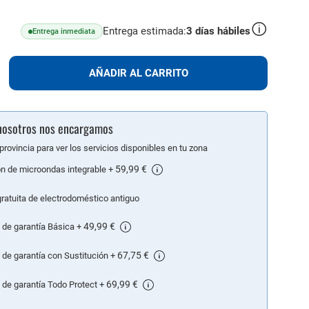
Entrega estimada:
3
días hábiles
Entrega inmediata
lus
AÑADIR
AÑADIR AL CARRITO
AL
CARRITO
: nosotros nos encargamos
provincia para ver los servicios disponibles en tu zona
59,99 €
ón de microondas integrable
+
gratuita de electrodoméstico antiguo
49,99 €
 de garantía Básica
+
67,75 €
 de garantía con Sustitución
+
69,99 €
 de garantía Todo Protect
+