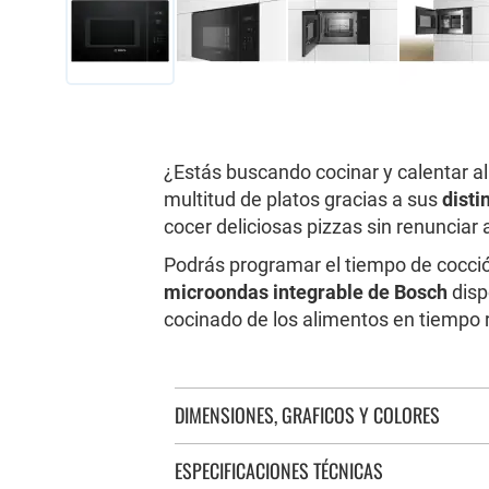
Saltar
al
comienzo
de
¿Estás buscando cocinar y calentar a
la
multitud de platos gracias a sus
disti
galería
cocer deliciosas pizzas sin renunciar 
de
imágenes
Podrás programar el tiempo de cocci
microondas integrable de Bosch
disp
cocinado de los alimentos en tiempo r
DIMENSIONES, GRAFICOS Y COLORES
ESPECIFICACIONES TÉCNICAS