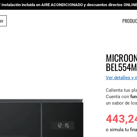
nstalación incluida en AIRE ACONDICIONADO y descuentos directos ONLINE |
ESTUDIO DE COCINAS
PRODU
MICROON
BEL554
Ver detalles y
Calienta tus pl
Cuenta con
func
un sabor de lo
443,2
o simula tu fin