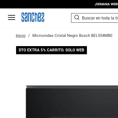
¡SEMANA WEB! I
SEARCH
Search
Inicio
Microondas Cristal Negro Bosch BEL554MB0
Saltar
DTO EXTRA 5% CARRITO. SOLO WEB
al
final
de
la
galería
de
imágenes