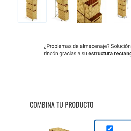
Saltar
al
comienzo
de
¿Problemas de almacenaje? Solución
la
rincón gracias a su
estructura rectan
galería
de
imágenes
COMBINA TU PRODUCTO