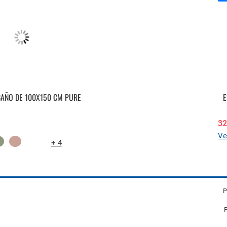
BAÑO DE 100X150 CM PURE
E
32
Ve
+ 4
P
P