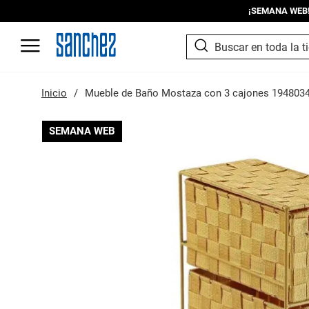
¡SEMANA WEB! I
SEARCH
Search
Inicio
Mueble de Baño Mostaza con 3 cajones 194803
Saltar
SEMANA WEB
al
final
de
la
galería
de
imágenes