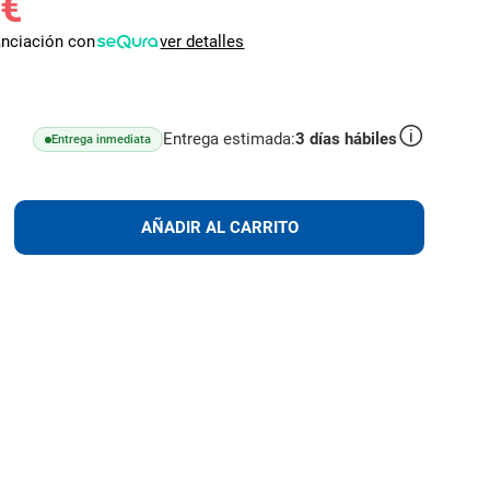
 €
anciación con
ver detalles
Entrega estimada:
3
días hábiles
Entrega inmediata
lus
AÑADIR
AÑADIR AL CARRITO
AL
CARRITO