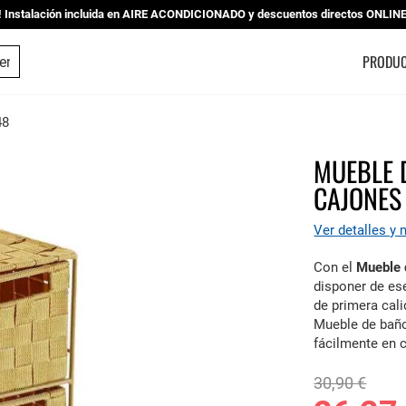
nstalación incluida en AIRE ACONDICIONADO y descuentos directos ONLINE |
ESTUDIO DE COCINAS
PRODU
48
MUEBLE 
CAJONES
Ver detalles y
Con el
Mueble 
disponer de es
de primera cali
Mueble de baño
fácilmente en
30,90 €