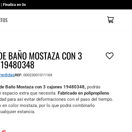
 Finaliza en
0s
Mi cesta
CATÁLOGOS
CONTACTO
TIENDAS
CTOS
DE BAÑO MOSTAZA CON 3
 19480348
 medidas
REF:
00023001011169
de Baño Mostaza con 3 cajones 19480348,
podrás
e espacio extra que necesita.
Fabricado en polipropileno
dad para así evitar deformaciones con el paso del tiempo.
 en color mostaza, por lo que podrá combinarlo
 cualquier estancia.