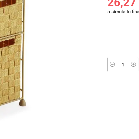
26,27
o simula tu fin
Minus
P