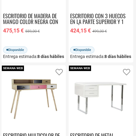
ESCRITORIO DE MADERA DE
ESCRITORIO CON 3 HUECOS
MANGO COLOR NEGRA CON
EN LA PARTE SUPERIOR Y 1
DETALLES DORADOS MB-
CAJÓN INFERIOR MB-201503
475,15 €
424,15 €
559,00 €
499,00 €
182710
Disponible
Disponible
Entrega estimada:
8
días hábiles
Entrega estimada:
8
días hábiles
SEMANA WEB
SEMANA WEB
Añadir a favoritos
Añ
ESCRITORIO MULTICOLOR DE
ESCRITORIO DE METAL