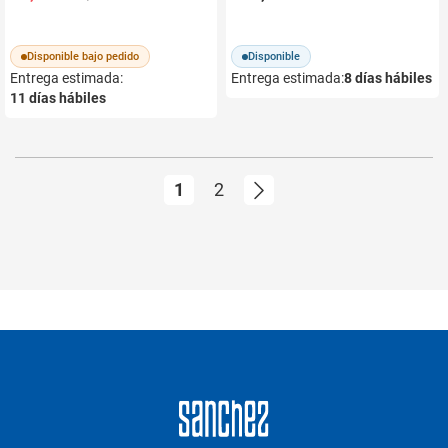
CAJONES MB-223361
Disponible bajo pedido
Disponible
Entrega estimada:
Entrega estimada:
8
días hábiles
11
días hábiles
Página
Actualmente estás leyendo págin
Página
Página
Siguiente
1
2