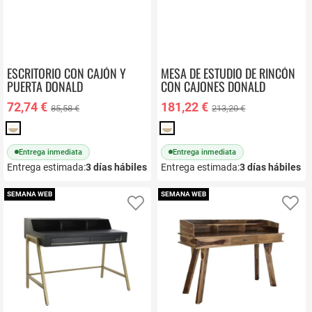
ESCRITORIO CON CAJÓN Y
MESA DE ESTUDIO DE RINCÓN
PUERTA DONALD
CON CAJONES DONALD
72,74 €
181,22 €
85,58 €
213,20 €
Entrega inmediata
Entrega inmediata
Entrega estimada:
3
días hábiles
Entrega estimada:
3
días hábiles
SEMANA WEB
SEMANA WEB
Añadir a favoritos
Añ