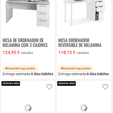
MESA DE ORDENADOR DE
MESA ORDENADOR
MELAMINA CON 3 CAJONES
REVERSIBLE DE MELAMINA
COLOR BLANCO ARTIK
BLANCO ARTIK 004604A
124,95 €
118,15 €
147,00 €
139,00 €
004605A
Disponible bajo pedido
Disponible bajo pedido
Entrega estimada:
6
días hábiles
Entrega estimada:
6
días hábiles
SEMANA WEB
SEMANA WEB
Añadir a favoritos
Añ