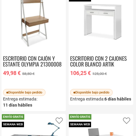
ESCRITORIO CON CAJÓN Y
ESCRITORIO CON 2 CAJONES
ESTANTE OLYMPIA 21300008
COLOR BLANCO ARTIK
004582A
49,98 €
106,25 €
58,80 €
125,00 €
Disponible bajo pedido
Disponible bajo pedido
Entrega estimada:
Entrega estimada:
6
días hábiles
11
días hábiles
ENVÍO GRATIS
ENVÍO GRATIS
Añadir a favoritos
Añ
SEMANA WEB
SEMANA WEB