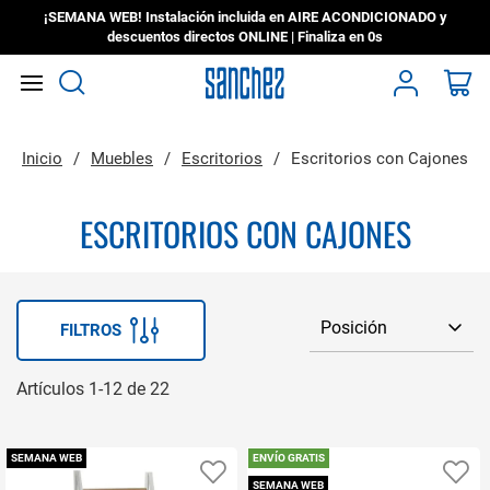
¡SEMANA WEB! Instalación incluida en AIRE ACONDICIONADO y
descuentos directos ONLINE | Finaliza en
0s
Search
Mi
Inicio
Muebles
Escritorios
Escritorios con Cajones
ESCRITORIOS CON CAJONES
FILTROS
Artículos
1
-
12
de
22
SEMANA WEB
ENVÍO GRATIS
Añadir a favoritos
Añ
SEMANA WEB