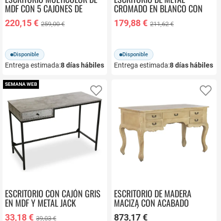
MDF CON 5 CAJONES DE
CROMADO EN BLANCO CON
ALMACENAMIENTO MB-171208
CAJONES MB-182801
220,15 €
179,88 €
259,00 €
211,62 €
Disponible
Disponible
Entrega estimada:
8
días hábiles
Entrega estimada:
8
días hábiles
SEMANA WEB
Añadir a favoritos
Añ
ESCRITORIO CON CAJÓN GRIS
ESCRITORIO DE MADERA
EN MDF Y METAL JACK
MACIZA CON ACABADO
21300025
DECAPÉ NATURAL Y 5
33,18 €
873,17 €
39,03 €