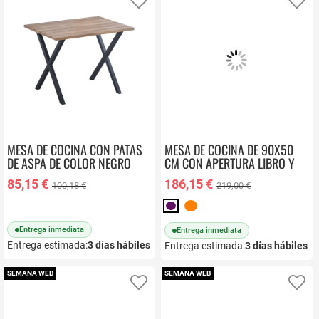
Añadir a favoritos
Añ
MESA DE COCINA CON PATAS
MESA DE COCINA DE 90X50
DE ASPA DE COLOR NEGRO
CM CON APERTURA LIBRO Y
VIDEL
TAPA DE CRISTAL
85,15 €
186,15 €
100,18 €
219,00 €
Entrega inmediata
Entrega inmediata
Entrega estimada:
3
días hábiles
Entrega estimada:
3
días hábiles
SEMANA WEB
SEMANA WEB
Añadir a favoritos
Añ