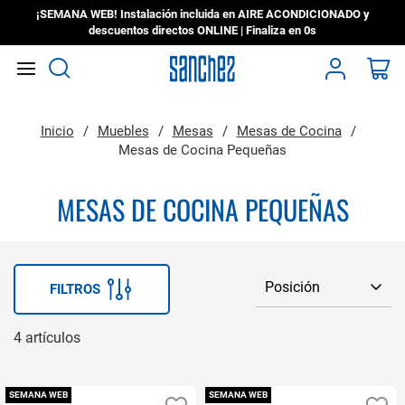
¡SEMANA WEB! Instalación incluida en AIRE ACONDICIONADO y
descuentos directos ONLINE | Finaliza en
0s
Search
Mi
Inicio
Muebles
Mesas
Mesas de Cocina
Mesas de Cocina Pequeñas
MESAS DE COCINA PEQUEÑAS
FILTROS
4
artículos
SEMANA WEB
SEMANA WEB