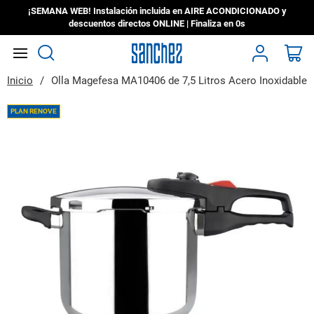
¡SEMANA WEB! Instalación incluida en AIRE ACONDICIONADO y
descuentos directos ONLINE | Finaliza en
0s
Search
Mi
Inicio
Olla Magefesa MA10406 de 7,5 Litros Acero Inoxidable
Saltar
PLAN RENOVE
al
final
de
la
galería
de
imágenes