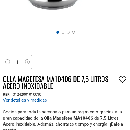
Saltar
al
comienzo
Minus
Plus
de
la
OLLA MAGEFESA MA10406 DE 7,5 LITROS
galería
ACERO INOXIDABLE
de
imágenes
REF:
01242001010010
Ver detalles y medidas
Cocina para toda la semana o para un regimiento gracias a la
gran capacidad
de la
Olla Magefesa MA10406 de 7,5 Litros
Acero Inoxidable
. Además, ahorrarás tiempo y energía.
¡Dale a