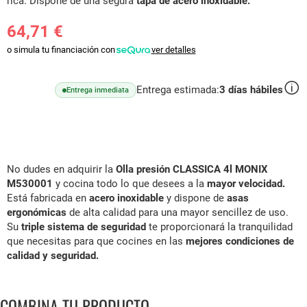
rica. Dispone de una segura
tapa de acero inoxidable.
64,71 €
o simula tu financiación con
ver detalles
Entrega estimada:
3
días hábiles
Entrega inmediata
No dudes en adquirir la
Olla presión CLASSICA 4l MONIX
M530001
y cocina todo lo que desees a la
mayor velocidad.
Está fabricada en
acero inoxidable
y dispone de
asas
ergonómicas
de alta calidad para una mayor sencillez de uso.
Su
triple sistema de seguridad
te proporcionará la tranquilidad
que necesitas para que cocines en las
mejores condiciones de
calidad y seguridad.
COMBINA TU PRODUCTO