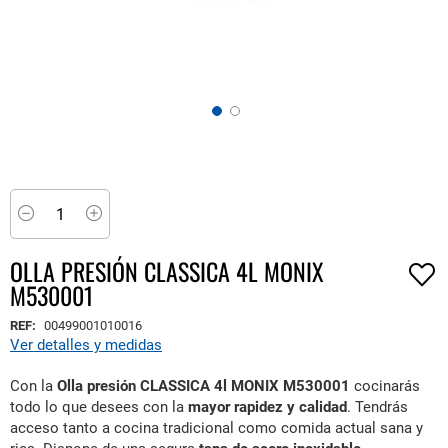
Saltar
al
comienzo
Minus
Plus
de
la
OLLA PRESIÓN CLASSICA 4L MONIX
galería
M530001
de
imágenes
REF:
00499001010016
Ver detalles y medidas
Con la
Olla presión CLASSICA 4l MONIX M530001
cocinarás
todo lo que desees con la
mayor rapidez y calidad
. Tendrás
acceso tanto a cocina tradicional como comida actual sana y