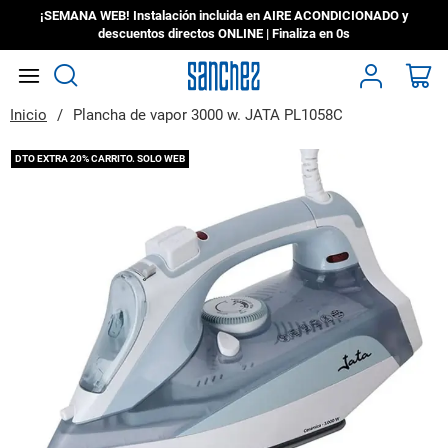
¡SEMANA WEB! Instalación incluida en AIRE ACONDICIONADO y
descuentos directos ONLINE | Finaliza en
0s
Search
Mi
Inicio
Plancha de vapor 3000 w. JATA PL1058C
Saltar
DTO EXTRA 20% CARRITO. SOLO WEB
al
final
de
la
galería
de
imágenes