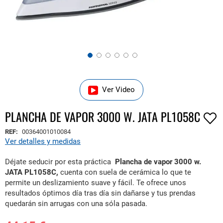
Saltar
Ver Video
al
comienzo
PLANCHA DE VAPOR 3000 W. JATA PL1058C
de
la
REF:
00364001010084
galería
Ver detalles y medidas
de
imágenes
Déjate seducir por esta práctica
Plancha de vapor 3000 w.
JATA PL1058C,
cuenta con suela de cerámica lo que te
permite un deslizamiento suave y fácil. Te ofrece unos
resultados óptimos día tras día sin dañarse y tus prendas
quedarán sin arrugas con una sóla pasada.