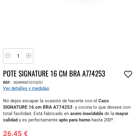
Saltar
al
comienzo
Minus
Plus
de
la
POTE SIGNATURE 16 CM BRA A774253
galería
de
REF:
00499001010251
imágenes
Ver detalles y medidas
No dejes escapar la ocasión de hacerte con el
Cazo
SIGNATURE 16 cm BRA A774253
y cocina lo que desees con
total facilidad. Está fabricado en
acero inoxidable
de la
mayor
calidad
y es perfectamente
apto para horno
hasta 200º.
26,45 €