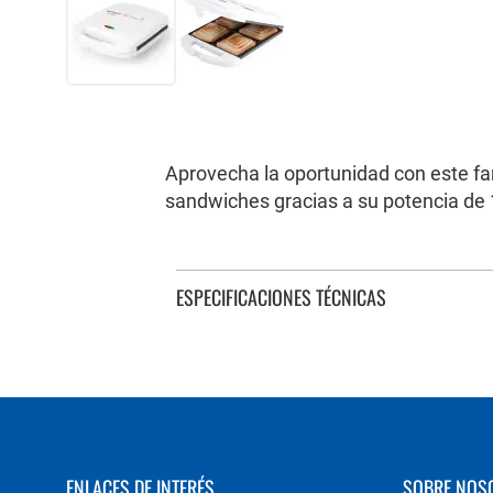
Saltar
al
comienzo
de
Aprovecha la oportunidad con este fa
la
sandwiches gracias a su potencia de 
galería
de
imágenes
ESPECIFICACIONES TÉCNICAS
ENLACES DE INTERÉS
SOBRE NOS