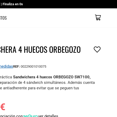
 Finaliza en
0s
Mi cesta
CATÁLOGOS
CONTACTO
TIENDAS
CTOS
HERA 4 HUECOS ORBEGOZO
 medidas
REF:
00229001010075
práctica
Sandwichera 4 huecos ORBEGOZO SW7100,
preparación de 4 sándwich simultáneos. Además cuenta
ie antiadherente para evitar que se peguen tus
 €
anciación con
ver detalles