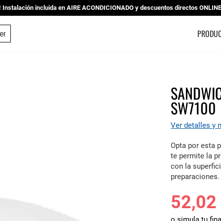
nstalación incluida en AIRE ACONDICIONADO y descuentos directos ONLINE |
ESTUDIO DE COCINAS
PRODU
SANDWIC
SW7100
Ver detalles y
Opta por esta 
te
permite la 
con la superfic
preparaciones.
52,02
o simula tu fin