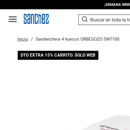
¡SEMANA WEB! I
SEARCH
Search
Inicio
Sandwichera 4 huecos ORBEGOZO SW7100
Saltar
DTO EXTRA 15% CARRITO. SOLO WEB
al
final
de
la
galería
de
imágenes