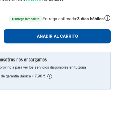
Entrega estimada:
3
días hábiles
Entrega inmediata
lus
AÑADIR
AÑADIR AL CARRITO
AL
CARRITO
: nosotros nos encargamos
provincia para ver los servicios disponibles en tu zona
7,90 €
 de garantía Básica
+