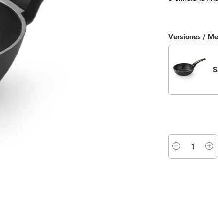
Versiones / M
S
Minus
P