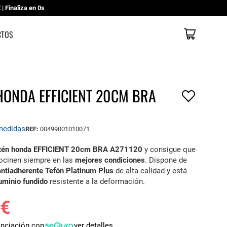
 Finaliza en
0s
Mi cesta
CATÁLOGOS
CONTACTO
TIENDAS
CTOS
HONDA EFFICIENT 20CM BRA
 medidas
REF:
00499001010071
tén honda EFFICIENT 20cm BRA A271120
y consigue que
cocinen siempre en las
mejores condiciones
. Dispone de
antiadherente
Tefón Platinum Plus
de alta calidad y está
uminio fundido
resistente a la deformación.
 €
anciación con
ver detalles