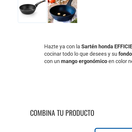
Saltar
al
comienzo
de
Hazte ya con la
Sartén honda EFFIC
la
cocinar todo lo que desees y su
fondo
galería
con un
mango ergonómico
en color ne
de
imágenes
COMBINA TU PRODUCTO