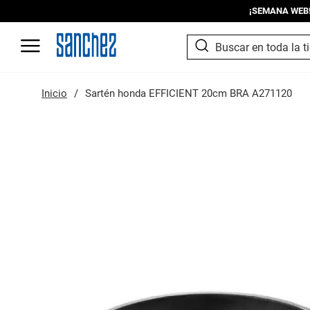
¡SEMANA WEB! I
SEARCH
Search
Inicio
Sartén honda EFFICIENT 20cm BRA A271120
Saltar
al
final
de
la
galería
de
imágenes