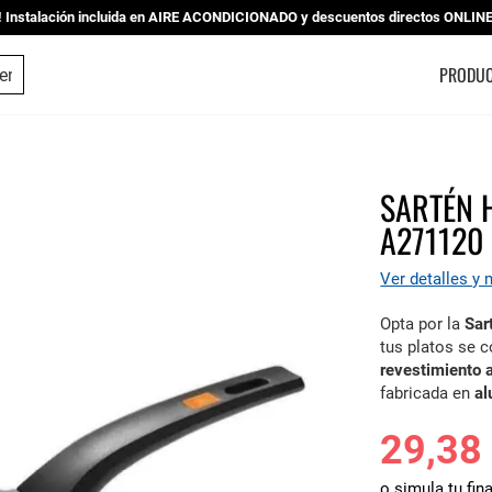
nstalación incluida en AIRE ACONDICIONADO y descuentos directos ONLINE |
ESTUDIO DE COCINAS
PRODU
SARTÉN 
A271120
Ver detalles y
Opta por la
Sar
tus platos se 
revestimiento 
fabricada en
al
29,38
o simula tu fin