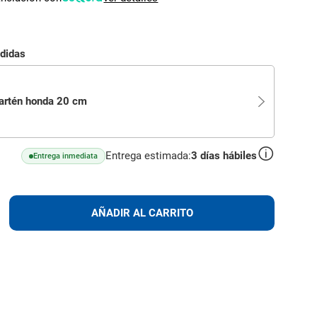
edidas
artén honda 20 cm
Entrega estimada:
3
días hábiles
Entrega inmediata
lus
AÑADIR
AÑADIR AL CARRITO
AL
CARRITO