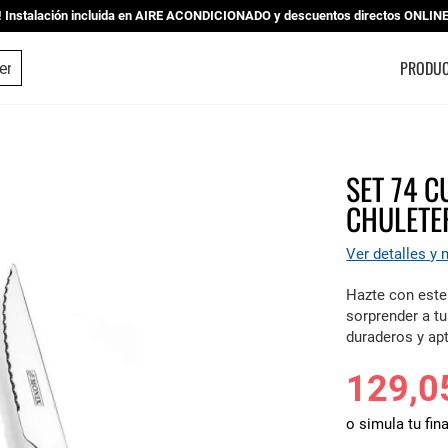
nstalación incluida en AIRE ACONDICIONADO y descuentos directos ONLINE |
ESTUDIO DE COCINAS
PRODU
SET 74 
CHULETE
Ver detalles y
Hazte con este
sorprender a t
duraderos y apt
129,0
o simula tu fin