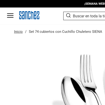
¡SEMANA WEB! I
SEARCH
Search
Inicio
Set 74 cubiertos con Cuchillo Chuletero SIENA
Saltar
al
final
de
la
galería
de
imágenes