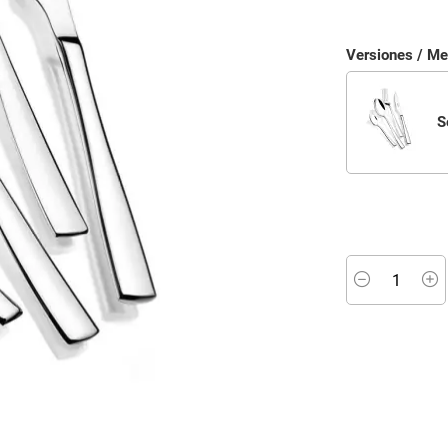
Versiones / M
S
Minus
P