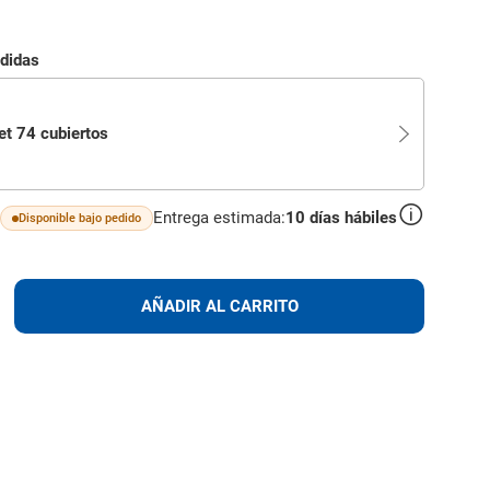
edidas
et 74 cubiertos
Entrega estimada:
10
días hábiles
Disponible bajo pedido
lus
AÑADIR
AÑADIR AL CARRITO
AL
CARRITO