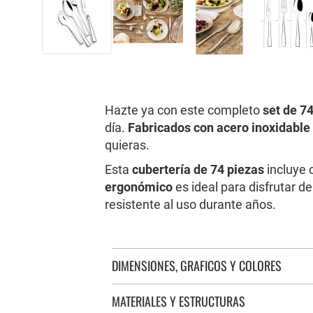
Saltar
al
comienzo
de
Hazte ya con este completo
s
et de 7
la
día.
Fabricados con acero inoxidable
galería
quieras.
de
imágenes
Esta
cubertería de 74 piezas
incluye 
ergonómico
es ideal para disfrutar 
resistente al uso durante años.
DIMENSIONES, GRAFICOS Y COLORES
MATERIALES Y ESTRUCTURAS