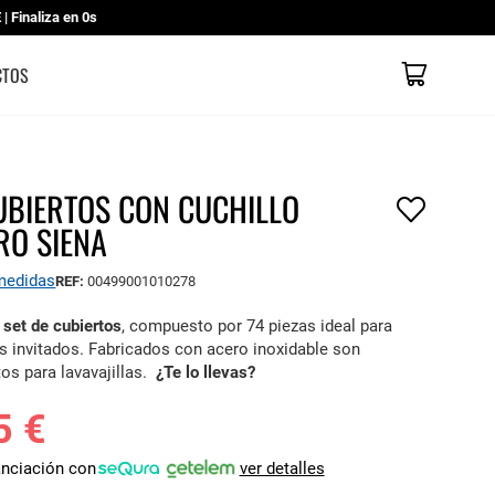
 Finaliza en
0s
Mi cesta
CATÁLOGOS
CONTACTO
TIENDAS
CTOS
CUBIERTOS CON CUCHILLO
RO SIENA
 medidas
REF:
00499001010278
set de cubiertos
, compuesto por 74 piezas ideal para
us invitados. Fabricados con acero inoxidable son
os para lavavajillas.
¿Te lo llevas?
5 €
anciación con
ver detalles