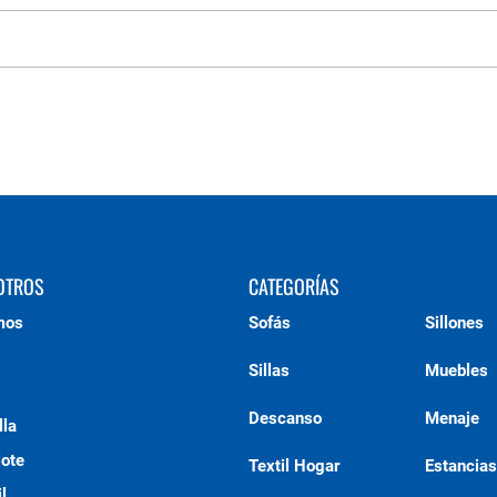
OTROS
CATEGORÍAS
mos
Sofás
Sillones
Sillas
Muebles
Descanso
Menaje
lla
lote
Textil Hogar
Estancias
l