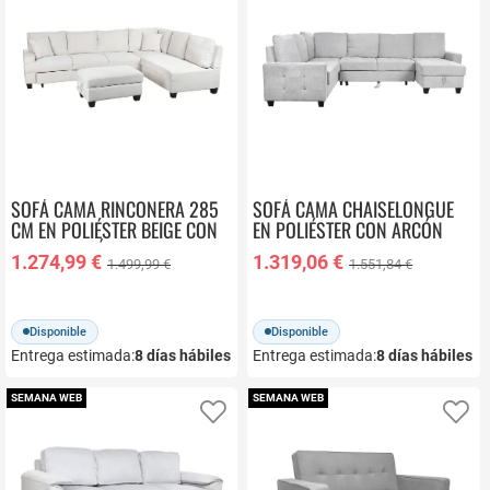
SOFÁ CAMA RINCONERA 285
SOFÁ CAMA CHAISELONGUE
CM EN POLIÉSTER BEIGE CON
EN POLIÉSTER CON ARCÓN
PUFF Y ARCÓN MB-219482
MB-219483
1.274,99 €
1.319,06 €
1.499,99 €
1.551,84 €
Disponible
Disponible
Entrega estimada:
8
días hábiles
Entrega estimada:
8
días hábiles
SEMANA WEB
SEMANA WEB
Añadir a favoritos
Añ