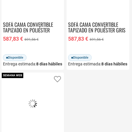
SOFÁ CAMA CONVERTIBLE
SOFÁ CAMA CONVERTIBLE
TAPIZADO EN POLIÉSTER
TAPIZADO EN POLIÉSTER GRIS
ESTRUCTURA DE MADERA MB-
ESTRUCTURA DE MADERA MB-
587,83 €
587,83 €
691,56 €
691,56 €
228437
228438
Disponible
Disponible
Entrega estimada:
8
días hábiles
Entrega estimada:
8
días hábiles
SEMANA WEB
Añadir a favoritos