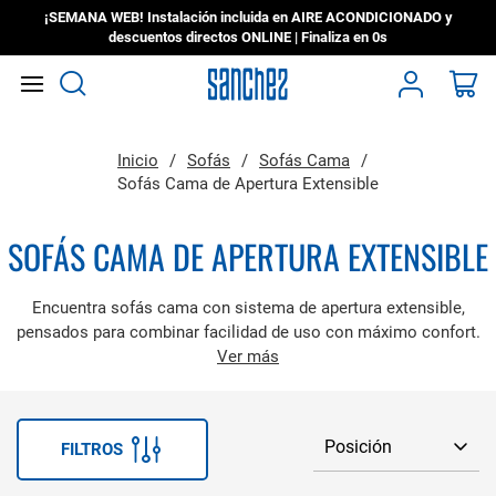
¡SEMANA WEB! Instalación incluida en AIRE ACONDICIONADO y
descuentos directos ONLINE | Finaliza en
0s
Search
Mi
Inicio
Sofás
Sofás Cama
Sofás Cama de Apertura Extensible
SOFÁS CAMA DE APERTURA EXTENSIBLE
Encuentra sofás cama con sistema de apertura extensible,
pensados para combinar facilidad de uso con máximo confort.
Un mecanismo suave que transforma tu sofá en cama en un
Ver más
instante.
FILTROS