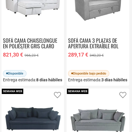
SOFÁ CAMA CHAISELONGUE
SOFÁ CAMA 3 PLAZAS DE
EN POLIÉSTER GRIS CLARO
APERTURA EXTRAÍBLE ROL
CON ARCÓN Y USB MB-
821,30 €
289,17 €
966,23 €
340,20 €
219487
Disponible
Disponible bajo pedido
Entrega estimada:
8
días hábiles
Entrega estimada:
3
días hábiles
SEMANA WEB
SEMANA WEB
Añadir a favoritos
Añ