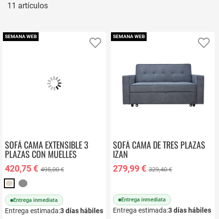
11
artículos
SEMANA WEB
SEMANA WEB
Añadir a favoritos
Añ
SOFÁ CAMA EXTENSIBLE 3
SOFÁ CAMA DE TRES PLAZAS
PLAZAS CON MUELLES
IZAN
ENSACADOS AURUM
420,75 €
279,99 €
495,00 €
329,40 €
Entrega inmediata
Entrega inmediata
Entrega estimada:
3
días hábiles
Entrega estimada:
3
días hábiles