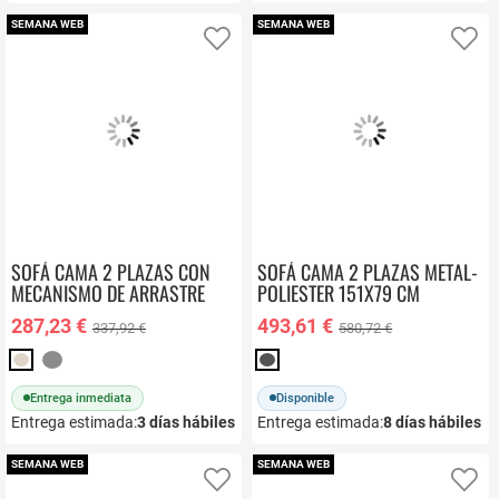
SEMANA WEB
SEMANA WEB
Añadir a favoritos
Añ
SOFÁ CAMA 2 PLAZAS CON
SOFÁ CAMA 2 PLAZAS METAL-
MECANISMO DE ARRASTRE
POLIESTER 151X79 CM
BILBAO
287,23 €
493,61 €
337,92 €
580,72 €
Entrega inmediata
Disponible
Entrega estimada:
3
días hábiles
Entrega estimada:
8
días hábiles
SEMANA WEB
SEMANA WEB
Añadir a favoritos
Añ