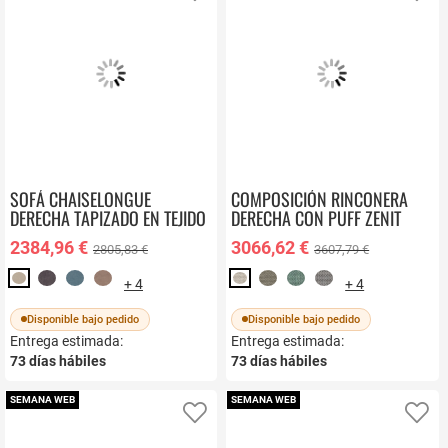
SOFÁ CHAISELONGUE
COMPOSICIÓN RINCONERA
DERECHA TAPIZADO EN TEJIDO
DERECHA CON PUFF ZENIT
AQUACLEAN MAURO
2384,96 €
3066,62 €
2805,83 €
3607,79 €
+ 4
+ 4
Disponible bajo pedido
Disponible bajo pedido
Entrega estimada:
Entrega estimada:
73
días hábiles
73
días hábiles
SEMANA WEB
SEMANA WEB
Añadir a favoritos
Añ