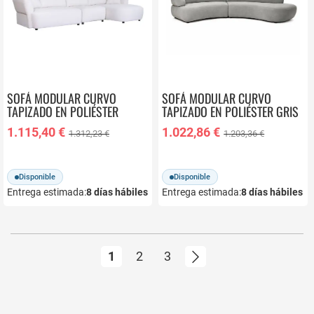
SOFÁ MODULAR CURVO
SOFÁ MODULAR CURVO
TAPIZADO EN POLIÉSTER
TAPIZADO EN POLIÉSTER GRIS
BLANCO MB-225991
MB-226310
1.115,40 €
1.022,86 €
1.312,23 €
1.203,36 €
Disponible
Disponible
Entrega estimada:
8
días hábiles
Entrega estimada:
8
días hábiles
Página
Actualmente estás leyendo página
Página
Página
Página
Siguiente
1
2
3