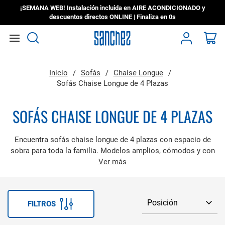
¡SEMANA WEB! Instalación incluida en AIRE ACONDICIONADO y
descuentos directos ONLINE | Finaliza en
0s
Search
Mi
Inicio
Sofás
Chaise Longue
Sofás Chaise Longue de 4 Plazas
SOFÁS CHAISE LONGUE DE 4 PLAZAS
Encuentra sofás chaise longue de 4 plazas con espacio de
sobra para toda la familia. Modelos amplios, cómodos y con
diseños que se adaptan a salones de cualquier estilo.
Ver más
FILTROS