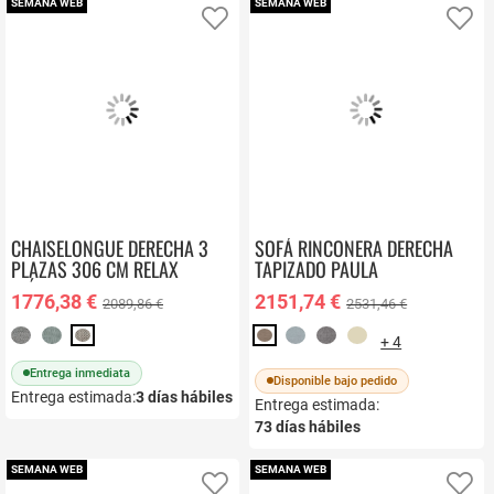
SEMANA WEB
SEMANA WEB
Añadir a favoritos
Añ
CHAISELONGUE DERECHA 3
SOFÁ RINCONERA DERECHA
PLAZAS 306 CM RELAX
TAPIZADO PAULA
ELÉCTRICO TAPIZADO EN
1776,38 €
2151,74 €
2089,86 €
2531,46 €
POLIÉSTER OLIMPIA
+ 4
Entrega inmediata
Disponible bajo pedido
Entrega estimada:
3
días hábiles
Entrega estimada:
73
días hábiles
SEMANA WEB
SEMANA WEB
Añadir a favoritos
Añ