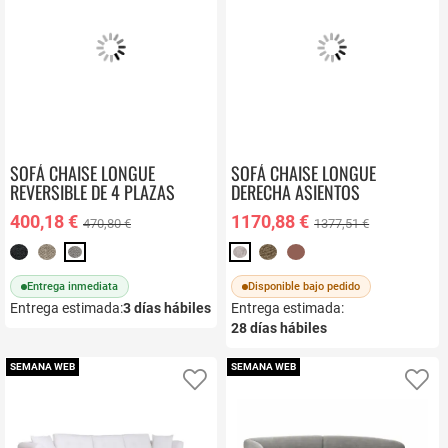
SOFÁ CHAISE LONGUE
SOFÁ CHAISE LONGUE
REVERSIBLE DE 4 PLAZAS
DERECHA ASIENTOS
NEIRA
DESLIZANTES KIMI
400,18 €
1170,88 €
470,80 €
1377,51 €
Entrega inmediata
Disponible bajo pedido
Entrega estimada:
3
días hábiles
Entrega estimada:
28
días hábiles
SEMANA WEB
SEMANA WEB
Añadir a favoritos
Añ