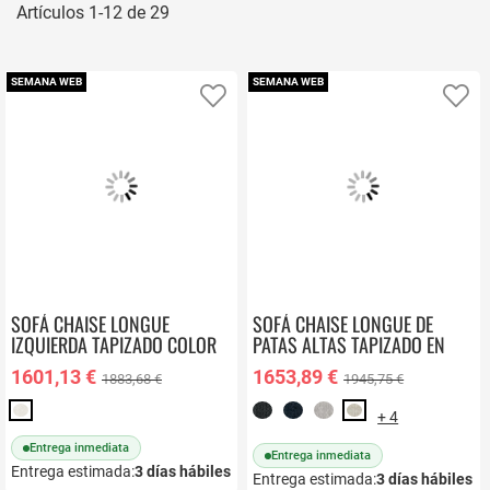
Artículos
1
-
12
de
29
SEMANA WEB
SEMANA WEB
Añadir a favoritos
Añ
SOFÁ CHAISE LONGUE
SOFÁ CHAISE LONGUE DE
IZQUIERDA TAPIZADO COLOR
PATAS ALTAS TAPIZADO EN
BLANCO ROTO MERCURY
TELA DERECHA QUEEN
1601,13 €
1653,89 €
1883,68 €
1945,75 €
+ 4
Entrega inmediata
Entrega inmediata
Entrega estimada:
3
días hábiles
Entrega estimada:
3
días hábiles