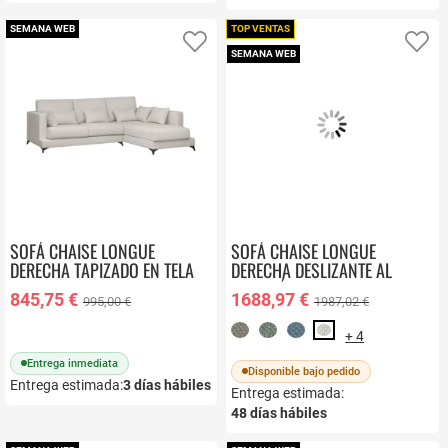
SEMANA WEB
TOP VENTAS
Añadir a favoritos
Añ
SEMANA WEB
SOFÁ CHAISE LONGUE
SOFÁ CHAISE LONGUE
DERECHA TAPIZADO EN TELA
DERECHA DESLIZANTE AL
VELLA
SUELO ÉXODO
845,75 €
1688,97 €
995,00 €
1987,02 €
+ 4
Entrega inmediata
Disponible bajo pedido
Entrega estimada:
3
días hábiles
Entrega estimada:
48
días hábiles