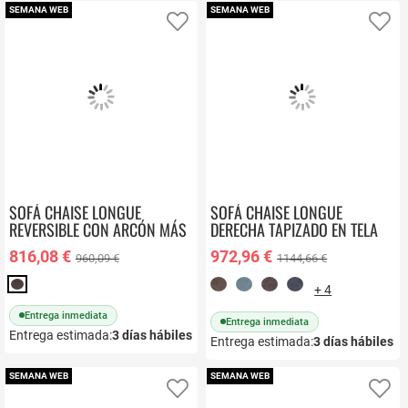
SEMANA WEB
SEMANA WEB
Añadir a favoritos
Añ
SOFÁ CHAISE LONGUE
SOFÁ CHAISE LONGUE
REVERSIBLE CON ARCÓN MÁS
DERECHA TAPIZADO EN TELA
PUFF LUANA
RAGA
816,08 €
972,96 €
960,09 €
1144,66 €
+ 4
Entrega inmediata
Entrega inmediata
Entrega estimada:
3
días hábiles
Entrega estimada:
3
días hábiles
SEMANA WEB
SEMANA WEB
Añadir a favoritos
Añ