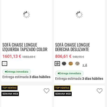
SOFÁ CHAISE LONGUE
SOFÁ CHAISE LONGUE
IZQUIERDA TAPIZADO COLOR
DERECHA DESLIZANTE
BLANCO ROTO MERCURY
SANTORINI
1601,13 €
806,61 €
1883,68 €
948,95 €
+ 4
Entrega inmediata
Entrega inmediata
Entrega estimada:
3
días hábiles
Entrega estimada:
3
días hábiles
TOP VENTAS
TOP VENTAS
Añadir a favoritos
Añ
SEMANA WEB
SEMANA WEB