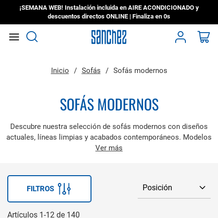
¡SEMANA WEB! Instalación incluida en AIRE ACONDICIONADO y
descuentos directos ONLINE | Finaliza en
0s
Search
Mi
Inicio
Sofás
Sofás modernos
SOFÁS MODERNOS
Descubre nuestra selección de sofás modernos con diseños
actuales, líneas limpias y acabados contemporáneos. Modelos
pensados para salones que buscan estilo y funcionalidad.
Ver más
FILTROS
Artículos
1
-
12
de
140