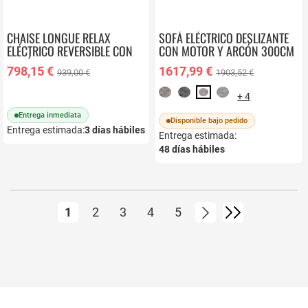
CHAISE LONGUE RELAX
SOFÁ ELÉCTRICO DESLIZANTE
ELÉCTRICO REVERSIBLE CON
CON MOTOR Y ARCÓN 300CM
ARCÓN TAPIZADO EN TELA
KABAH
798,15 €
1617,99 €
939,00 €
1903,52 €
CHARLOTE
+ 4
Entrega inmediata
Disponible bajo pedido
Entrega estimada:
3
días hábiles
Entrega estimada:
48
días hábiles
Página
Actualmente estás leyendo página
Página
Página
Página
Página
Página
Siguiente
Página
1
2
3
4
5