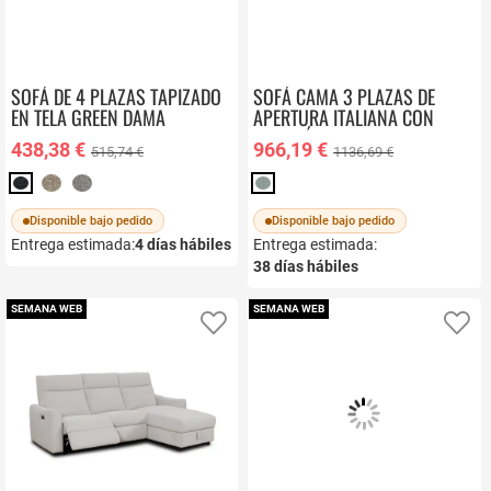
SOFÁ DE 4 PLAZAS TAPIZADO
SOFÁ CAMA 3 PLAZAS DE
EN TELA GREEN DAMA
APERTURA ITALIANA CON
COLCHÓN DE 18 CM
438,38 €
966,19 €
515,74 €
1136,69 €
TARANCÓN
Disponible bajo pedido
Disponible bajo pedido
Entrega estimada:
4
días hábiles
Entrega estimada:
38
días hábiles
SEMANA WEB
SEMANA WEB
Añadir a favoritos
Añ