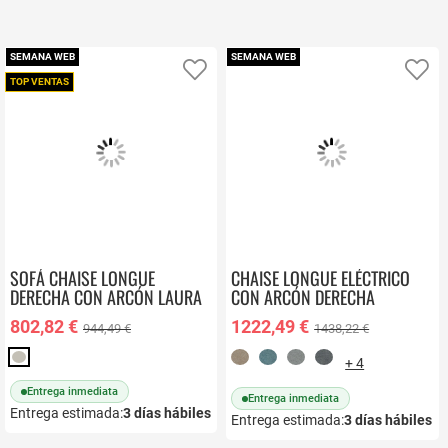
SEMANA WEB
SEMANA WEB
Añadir a favoritos
Añ
TOP VENTAS
SOFÁ CHAISE LONGUE
CHAISE LONGUE ELÉCTRICO
DERECHA CON ARCÓN LAURA
CON ARCÓN DERECHA
TAPIZADO EN TELA DANA
802,82 €
1222,49 €
944,49 €
1438,22 €
+ 4
Entrega inmediata
Entrega inmediata
Entrega estimada:
3
días hábiles
Entrega estimada:
3
días hábiles