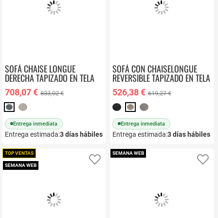
SOFÁ CHAISE LONGUE
SOFÁ CON CHAISELONGUE
DERECHA TAPIZADO EN TELA
REVERSIBLE TAPIZADO EN TELA
AVRIL
GREEN DAMA
708,07 €
526,38 €
833,02 €
619,27 €
Entrega inmediata
Entrega inmediata
Entrega estimada:
3
días hábiles
Entrega estimada:
3
días hábiles
TOP VENTAS
SEMANA WEB
Añadir a favoritos
Añ
SEMANA WEB