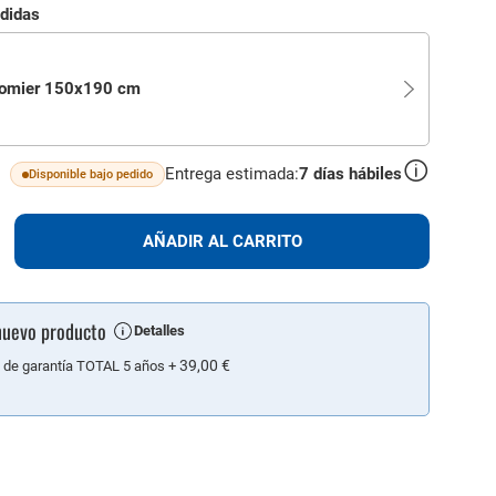
edidas
omier 150x190 cm
Entrega estimada:
7
días hábiles
Disponible bajo pedido
lus
AÑADIR
AÑADIR AL CARRITO
AL
CARRITO
nuevo producto
Detalles
39,00 €
 de garantía TOTAL 5 años
+