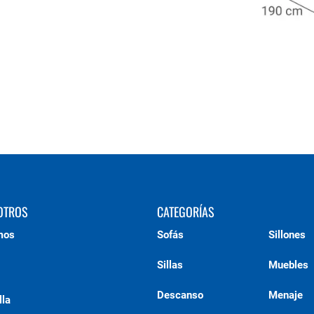
OTROS
CATEGORÍAS
mos
Sofás
Sillones
Sillas
Muebles
Descanso
Menaje
lla