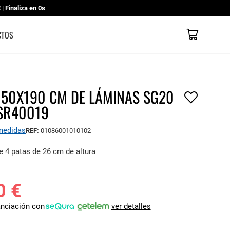
 Finaliza en
0s
Mi cesta
CATÁLOGOS
CONTACTO
TIENDAS
CTOS
150X190 CM DE LÁMINAS SG20
 SR40019
 medidas
REF:
01086001010102
e 4 patas de 26 cm de altura
0 €
anciación con
ver detalles