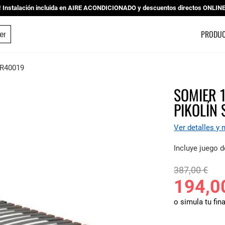
nstalación incluida en AIRE ACONDICIONADO y descuentos directos ONLINE |
ESTUDIO DE COCINAS
PRODU
SR40019
SOMIER 
PIKOLÍN
Ver detalles y
Incluye juego d
387,00 €
194,0
o simula tu fin