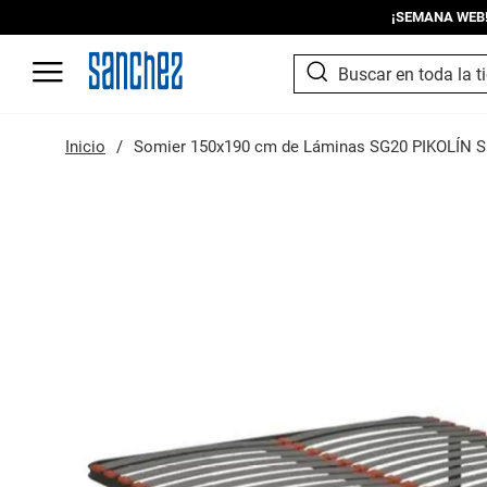
¡SEMANA WEB! I
SEARCH
Search
Inicio
Somier 150x190 cm de Láminas SG20 PIKOLÍN 
Saltar
al
final
de
la
galería
de
imágenes