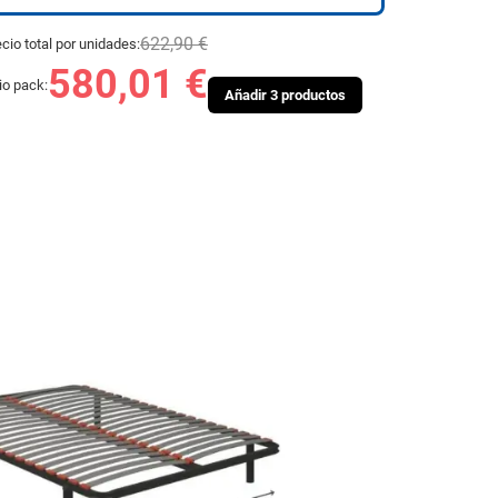
622,90 €
cio total por unidades:
580,01 €
io pack:
Añadir 3 productos