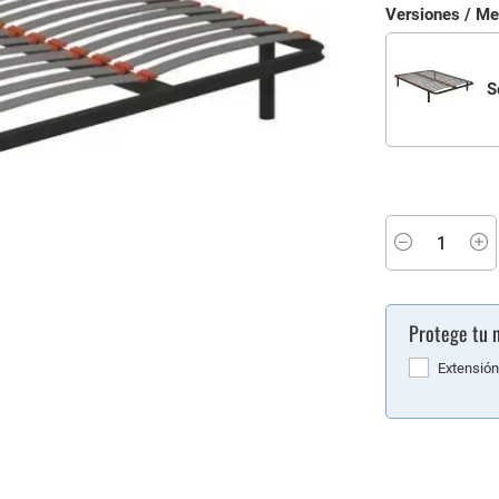
Versiones / M
S
Minus
P
Protege tu 
Extensión