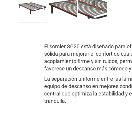
Saltar
al
comienzo
de
El somier SG20 está diseñado para of
la
sólida para mejorar el confort de cu
galería
acoplamiento firme y sin ruidos, per
de
favorece un descanso más cómodo y 
imágenes
La separación uniforme entre las lámi
equipo de descanso en mejores condi
central que optimiza la estabilidad y
tranquila.