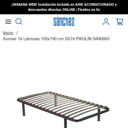
¡SEMANA WEB! Instalación incluida en AIRE ACONDICIONADO y
descuentos directos ONLINE | Finaliza en
0s
Search
Mi
Inicio
Somier 16 Láminas 105x190 cm SG16 PIKOLÍN SR40003
Saltar
al
final
de
la
galería
de
imágenes