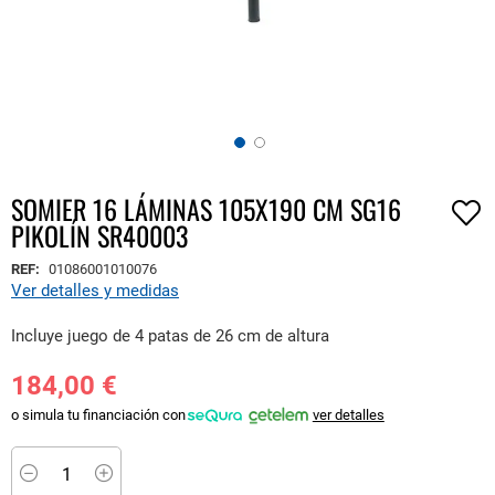
SOMIER 16 LÁMINAS 105X190 CM SG16
Saltar
PIKOLÍN SR40003
al
comienzo
REF:
01086001010076
de
Ver detalles y medidas
la
galería
Incluye juego de 4 patas de 26 cm de altura
de
imágenes
184,00 €
o simula tu financiación con
ver detalles
Minus
Plus