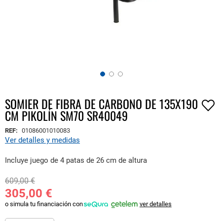
SOMIER DE FIBRA DE CARBONO DE 135X190
Saltar
CM PIKOLÍN SM70 SR40049
al
comienzo
REF:
01086001010083
de
Ver detalles y medidas
la
galería
Incluye juego de 4 patas de 26 cm de altura
de
imágenes
609,00 €
305,00 €
o simula tu financiación con
ver detalles