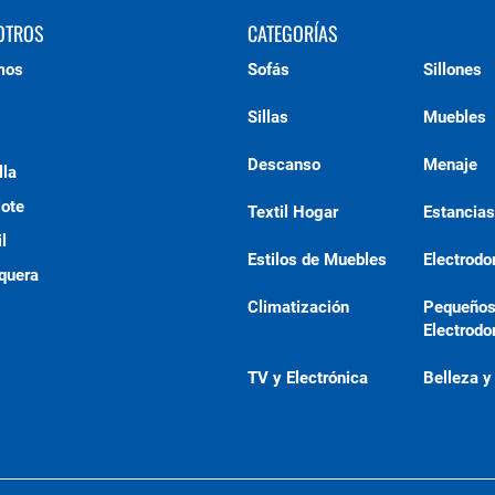
OTROS
CATEGORÍAS
mos
Sofás
Sillones
Sillas
Muebles
Descanso
Menaje
lla
lote
Textil Hogar
Estancias
l
Estilos de Muebles
Electrod
quera
Climatización
Pequeño
Electrod
TV y Electrónica
Belleza y