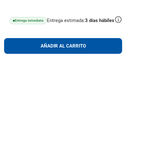
Entrega estimada:
3
días hábiles
Entrega inmediata
lus
AÑADIR
AÑADIR AL CARRITO
AL
CARRITO