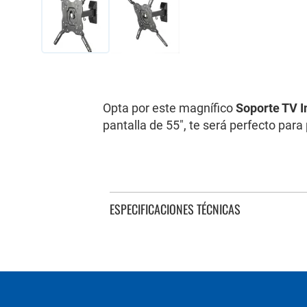
Saltar
al
comienzo
de
Opta por este magnífico
Soporte TV I
la
pantalla de 55", te será perfecto para
galería
de
imágenes
ESPECIFICACIONES TÉCNICAS