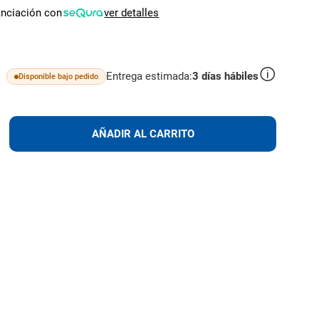
anciación con
ver detalles
Entrega estimada:
3
días hábiles
Disponible bajo pedido
lus
AÑADIR
AÑADIR AL CARRITO
AL
CARRITO