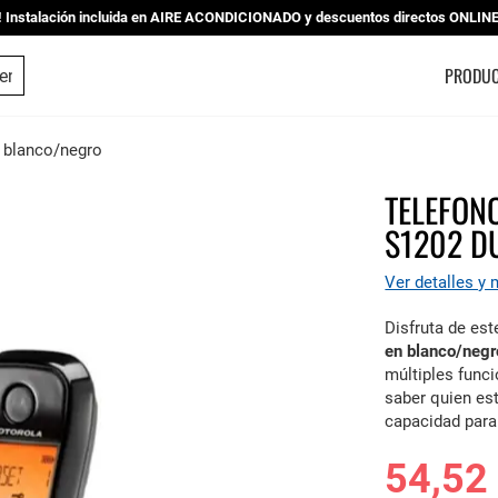
nstalación incluida en AIRE ACONDICIONADO y descuentos directos ONLINE |
ESTUDIO DE COCINAS
PRODU
 blanco/negro
TELEFON
S1202 D
Ver detalles y
Disfruta de est
en blanco/negr
múltiples funci
saber quien es
capacidad para
54,52