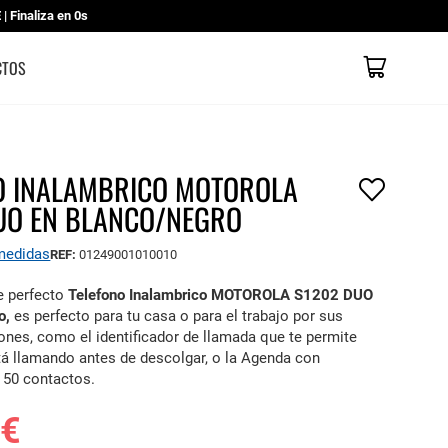
 Finaliza en
0s
Mi cesta
CATÁLOGOS
CONTACTO
TIENDAS
CTOS
O INALAMBRICO MOTOROLA
UO EN BLANCO/NEGRO
 medidas
REF:
01249001010010
e perfecto
Telefono Inalambrico MOTOROLA S1202 DUO
o,
es perfecto para tu casa o para el trabajo por sus
ones, como el identificador de llamada que te permite
tá llamando antes de descolgar, o la Agenda con
 50 contactos.
 €