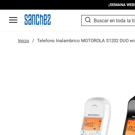
¡SEMANA WEB! I
SEARCH
Search
Inicio
Telefono Inalambrico MOTOROLA S1202 DUO en
Saltar
al
final
de
la
galería
de
imágenes