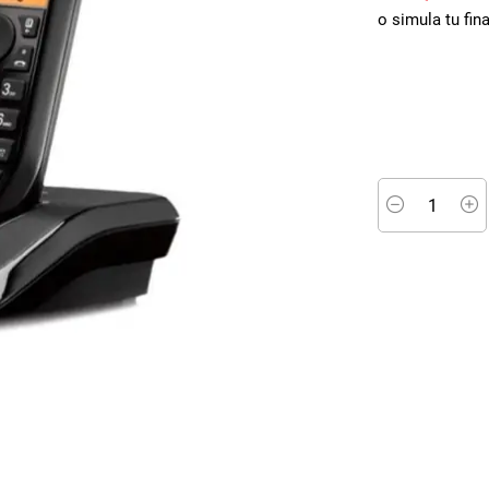
o simula tu fin
Minus
P