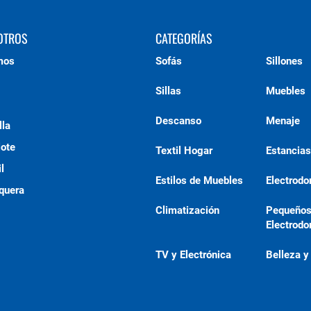
OTROS
CATEGORÍAS
mos
Sofás
Sillones
Sillas
Muebles
Descanso
Menaje
lla
lote
Textil Hogar
Estancias
l
Estilos de Muebles
Electrod
quera
Climatización
Pequeño
Electrod
TV y Electrónica
Belleza y