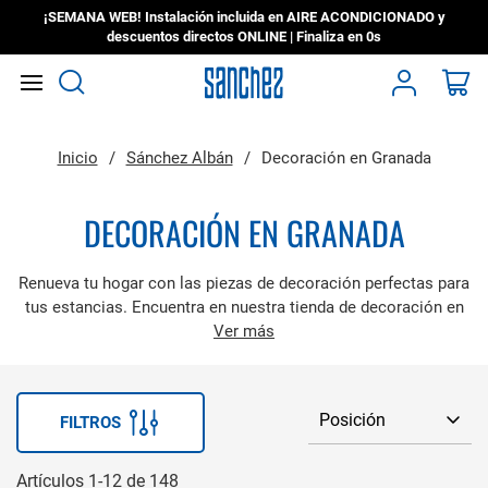
¡SEMANA WEB! Instalación incluida en AIRE ACONDICIONADO y
descuentos directos ONLINE | Finaliza en
0s
Search
Mi
Inicio
Sánchez Albán
Decoración en Granada
DECORACIÓN EN GRANADA
Renueva tu hogar con las piezas de decoración perfectas para
tus estancias. Encuentra en nuestra tienda de decoración en
Granada lo que necesitas al mejor precio.
Ver más
FILTROS
Artículos
1
-
12
de
148