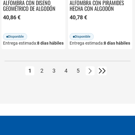
ALFOMBRA CON DISEÑO
ALFOMBRA CON PIRÁMIDES
GEOMÉTRICO DE ALGODÓN
HECHA CON ALGODÓN
608580
608583
40,86 €
40,78 €
Disponible
Disponible
Entrega estimada:
8
días hábiles
Entrega estimada:
8
días hábiles
Página
Actualmente estás leyendo página
Página
Página
Página
Página
Página
Siguiente
Página
1
2
3
4
5