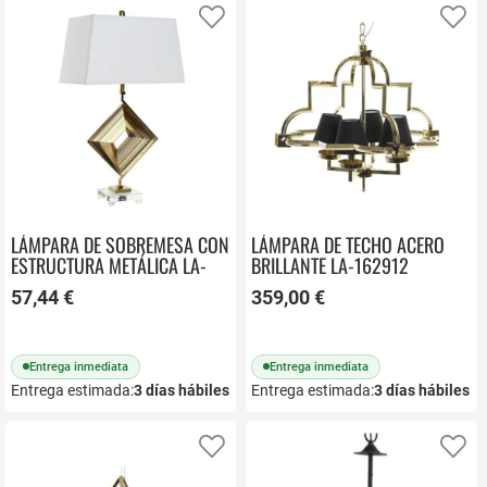
Añadir a favoritos
Añ
LÁMPARA DE SOBREMESA CON
LÁMPARA DE TECHO ACERO
ESTRUCTURA METÁLICA LA-
BRILLANTE LA-162912
180679
57,44 €
359,00 €
Entrega inmediata
Entrega inmediata
Entrega estimada:
3
días hábiles
Entrega estimada:
3
días hábiles
Añadir a favoritos
Añ