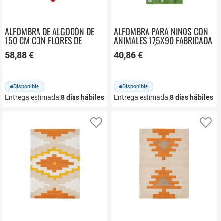
ALFOMBRA DE ALGODÓN DE
ALFOMBRA PARA NIÑOS CON
150 CM CON FLORES DE
ANIMALES 175X90 FABRICADA
VARIOS COLORES 608539
CON ALGODÓN 608543
58,88 €
40,86 €
Disponible
Disponible
Entrega estimada:
8
días hábiles
Entrega estimada:
8
días hábiles
Añadir a favoritos
Añ