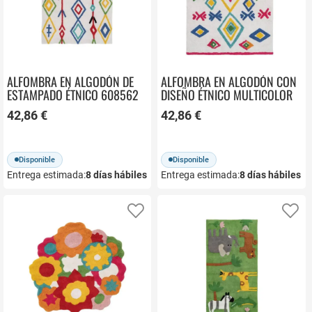
ALFOMBRA EN ALGODÓN DE
ALFOMBRA EN ALGODÓN CON
ESTAMPADO ÉTNICO 608562
DISEÑO ÉTNICO MULTICOLOR
608571
42,86 €
42,86 €
Disponible
Disponible
Entrega estimada:
8
días hábiles
Entrega estimada:
8
días hábiles
Añadir a favoritos
Añ