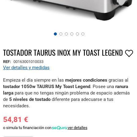
TOSTADOR TAURUS INOX MY TOAST LEGEND
Saltar
al
REF:
00163001010033
comienzo
Ver detalles y medidas
de
la
Empieza el día siempre en las
mejores condiciones
gracias al
galería
tostador 1050w TAURUS My Toast Legend
. Posee una
ranura
de
larga
para que no tengas ningún problema de espacio además
imágenes
de
5 niveles de tostado
diferente para adecuarse a tus
necesidades.
54,81 €
o simula tu financiación con
ver detalles