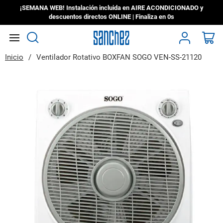
¡SEMANA WEB! Instalación incluida en AIRE ACONDICIONADO y
descuentos directos ONLINE | Finaliza en
0s
Search
Mi
Inicio
Ventilador Rotativo BOXFAN SOGO VEN-SS-21120
Saltar
al
final
de
la
galería
de
imágenes