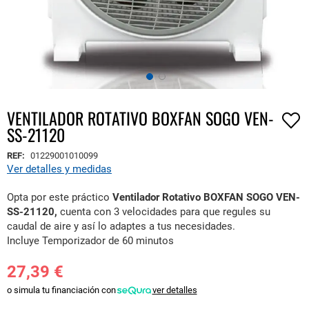
VENTILADOR ROTATIVO BOXFAN SOGO VEN-
Saltar
SS-21120
al
comienzo
REF:
01229001010099
de
Ver detalles y medidas
la
galería
Opta por este práctico
Ventilador Rotativo BOXFAN SOGO VEN-
de
SS-21120,
cuenta con 3 velocidades para que regules su
imágenes
caudal de aire y así lo adaptes a tus necesidades.
Incluye Temporizador de 60 minutos
27,39 €
o simula tu financiación con
ver detalles