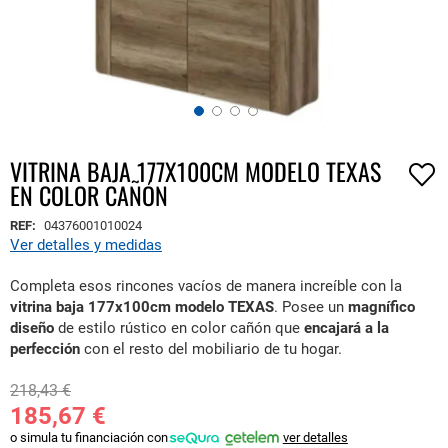
VITRINA BAJA 177X100CM MODELO TEXAS
Saltar
EN COLOR CAÑÓN
al
comienzo
REF:
04376001010024
de
Ver detalles y medidas
la
galería
Completa esos rincones vacíos de manera increíble con la
de
vitrina baja 177x100cm modelo TEXAS
. Posee un
magnífico
imágenes
diseño
de estilo rústico en color cañón que
encajará a la
perfección
con el resto del mobiliario de tu hogar.
218,43 €
185,67 €
o simula tu financiación con
ver detalles