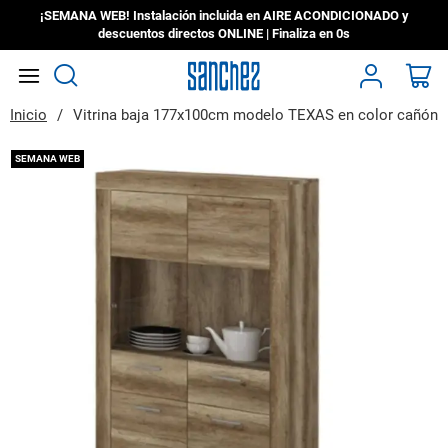
¡SEMANA WEB! Instalación incluida en AIRE ACONDICIONADO y
descuentos directos ONLINE | Finaliza en
0s
Search
Mi
Inicio
Vitrina baja 177x100cm modelo TEXAS en color cañón
Saltar
SEMANA WEB
al
final
de
la
galería
de
imágenes