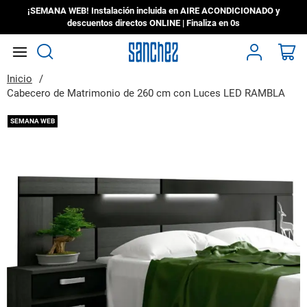
¡SEMANA WEB! Instalación incluida en AIRE ACONDICIONADO y
descuentos directos ONLINE | Finaliza en
0s
Search
Mi
Inicio
Cabecero de Matrimonio de 260 cm con Luces LED RAMBLA
Saltar
SEMANA WEB
al
final
de
la
galería
de
imágenes