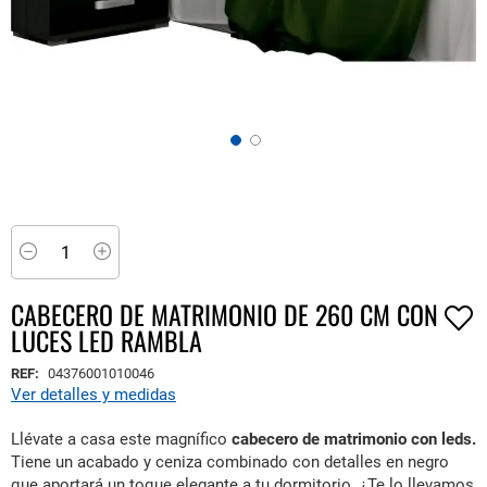
Saltar
al
comienzo
Minus
Plus
de
la
CABECERO DE MATRIMONIO DE 260 CM CON
galería
LUCES LED RAMBLA
de
imágenes
REF:
04376001010046
Ver detalles y medidas
Llévate a casa este magnífico
cabecero de matrimonio con leds.
Tiene un acabado y ceniza combinado con detalles en negro
que aportará un toque elegante a tu dormitorio. ¿Te lo llevamos